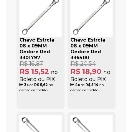
Chave Estrela
Chave Estrela
08 x 09MM -
08 x 09MM -
Gedore Red
Gedore Red
3301797
3365181
R$ 16,87
R$ 20,54
R$ 15,52
R$ 18,90
no
no
Boleto ou PIX
Boleto ou PIX
3x
de
R$ 5,62
no
4x
de
R$ 5,14
no
cartão de crédito
cartão de crédito