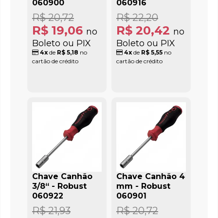
060900
060916
R$ 20,72
R$ 22,20
R$ 19,06
R$ 20,42
no
no
Boleto ou PIX
Boleto ou PIX
4x
de
R$ 5,18
no
4x
de
R$ 5,55
no
cartão de crédito
cartão de crédito
Chave Canhão
Chave Canhão 4
3/8“ - Robust
mm - Robust
060922
060901
R$ 21,93
R$ 20,72