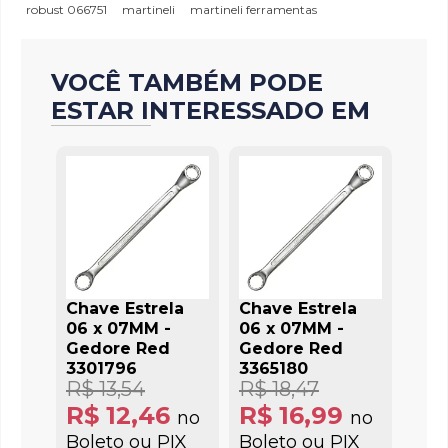
robust 066751
martineli
martineli ferramentas
VOCÊ TAMBÉM PODE
ESTAR INTERESSADO EM
Chave Estrela
Chave Estrela
06 x 07MM -
06 x 07MM -
Gedore Red
Gedore Red
3301796
3365180
R$ 13,54
R$ 18,47
R$ 12,46
R$ 16,99
no
no
Boleto ou PIX
Boleto ou PIX