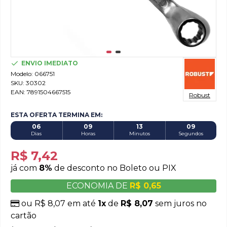
ENVIO IMEDIATO
Modelo:
066751
SKU:
30302
EAN:
7891504667515
Robust
ESTA OFERTA TERMINA EM:
06
09
13
08
Dias
Horas
Minutos
Segundos
R$ 7,42
já com
8%
de desconto no Boleto ou PIX
ECONOMIA DE
R$ 0,65
ou R$ 8,07 em até
1x
de
R$ 8,07
sem juros no
cartão