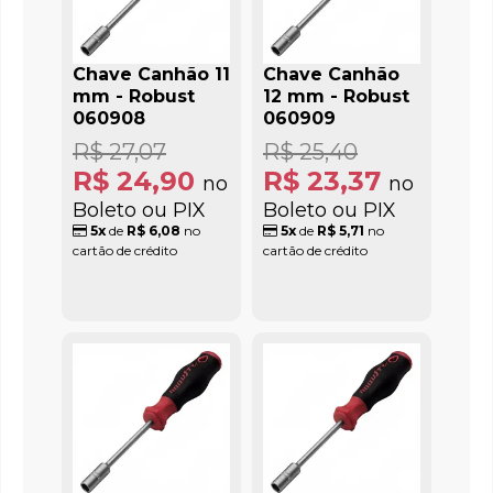
Chave Canhão 11
Chave Canhão
mm - Robust
12 mm - Robust
060908
060909
R$ 27,07
R$ 25,40
R$ 24,90
R$ 23,37
no
no
Boleto ou PIX
Boleto ou PIX
5x
de
R$ 6,08
no
5x
de
R$ 5,71
no
cartão de crédito
cartão de crédito