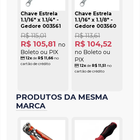
Chave Estrela
Chave Estrela
1.1/16" x 1.1/4" -
1.1/16" x 1.1/8" -
Gedore 003561
Gedore 003560
R$ 115,01
R$ 113,61
R$ 105,81
R$ 104,52
no
Boleto ou PIX
no Boleto ou
12x
de
R$ 11,66
no
PIX
cartão de crédito
12x
de
R$ 11,51
no
cartão de crédito
PRODUTOS DA MESMA
MARCA