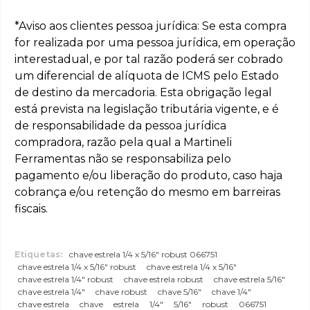
*Aviso aos clientes pessoa jurídica: Se esta compra
for realizada por uma pessoa jurídica, em operação
interestadual, e por tal razão poderá ser cobrado
um diferencial de alíquota de ICMS pelo Estado
de destino da mercadoria. Esta obrigação legal
está prevista na legislação tributária vigente, e é
de responsabilidade da pessoa jurídica
compradora, razão pela qual a Martineli
Ferramentas não se responsabiliza pelo
pagamento e/ou liberação do produto, caso haja
cobrança e/ou retenção do mesmo em barreiras
fiscais.
Etiquetas:
chave estrela 1/4 x 5/16" robust 066751
chave estrela 1/4 x 5/16" robust
chave estrela 1/4 x 5/16"
chave estrela 1/4" robust
chave estrela robust
chave estrela 5/16"
chave estrela 1/4"
chave robust
chave 5/16"
chave 1/4"
chave estrela
chave
estrela
1/4"
5/16"
robust
066751