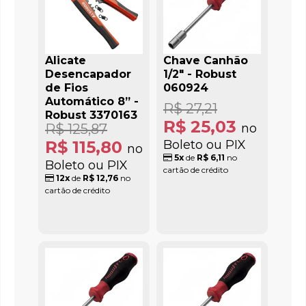
Alicate
Chave Canhão
Desencapador
1/2" - Robust
de Fios
060924
Automático 8” -
R$ 27,21
Robust 3370163
R$ 25,03
R$ 125,87
no
R$ 115,80
Boleto ou PIX
no
5x
de
R$ 6,11
no
Boleto ou PIX
cartão de crédito
12x
de
R$ 12,76
no
cartão de crédito