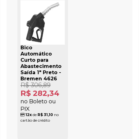
Bico
Automático
Curto para
Abastecimento
Saída 1" Preto -
Bremen 4626
R$ 306,89
R$ 282,34
no Boleto ou
PIX
12x
de
R$ 31,10
no
cartão de crédito