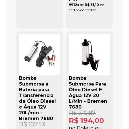
12x
de
R$ 31,10
no
cartão de crédito
Bomba
Bomba
Submersa à
Submersa Para
Bateria para
Óleo Diesel E
Transferência
Água 12V 20
de Óleo Diesel
L/Min - Bremen
e Água 12V
7680
R$ 210,87
20L/min -
Bremen 7680
R$ 194,00
R$ 107,53
no Boleto ou