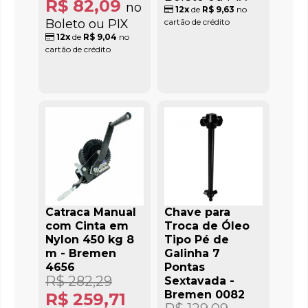
R$ 82,09
no
12x
de
R$ 9,63
no
Boleto ou PIX
cartão de crédito
12x
de
R$ 9,04
no
cartão de crédito
Catraca Manual
Chave para
com Cinta em
Troca de Óleo
Nylon 450 kg 8
Tipo Pé de
m - Bremen
Galinha 7
4656
Pontas
R$ 282,29
Sextavada -
Bremen 0082
R$ 259,71