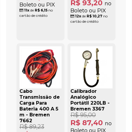
R$ 93,20
no
Boleto ou PIX
Boleto ou PIX
11x
de
R$ 6,15
no
cartão de crédito
12x
de
R$ 10,27
no
cartão de crédito
Cabo
Calibrador
Transmissão de
Analógico
Carga Para
Portátil 220LB -
Bateria 400 A 5
Bremen 3367
R$ 95,00
m - Bremen
7662
R$ 87,40
no
R$ 89,23
Boleto ou PIX