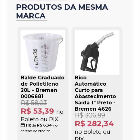
PRODUTOS DA MESMA
MARCA
Balde Graduado
Bico
de Polietileno
Automático
20L - Bremen
Curto para
0006681
Abastecimento
R$ 58,03
Saída 1" Preto -
Bremen 4626
R$ 53,39
no
R$ 306,89
Boleto ou PIX
R$ 282,34
11x
de
R$ 6,34
no
cartão de crédito
no Boleto ou
PIX