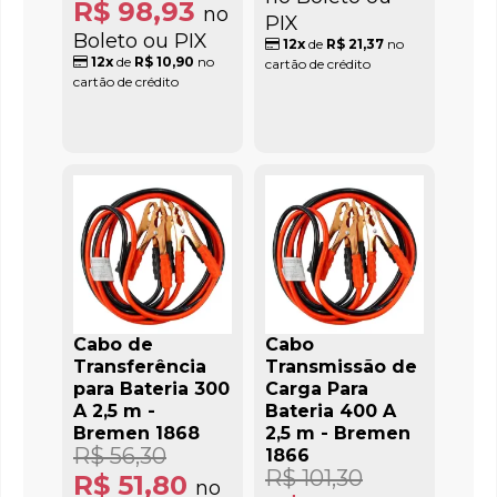
R$ 98,93
no
PIX
Boleto ou PIX
12x
de
R$ 21,37
no
12x
de
R$ 10,90
no
cartão de crédito
cartão de crédito
Cabo de
Cabo
Transferência
Transmissão de
para Bateria 300
Carga Para
A 2,5 m -
Bateria 400 A
Bremen 1868
2,5 m - Bremen
R$ 56,30
1866
R$ 101,30
R$ 51,80
no