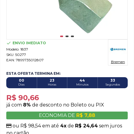
ENVIO IMEDIATO
Modelo:
1837
SKU:
50277
EAN:
7899735012807
Bremen
ESTA OFERTA TERMINA EM:
00
23
44
32
Dias
Horas
Minutos
Segundos
R$ 90,66
já com
8%
de desconto no Boleto ou PIX
ECONOMIA DE
R$ 7,88
ou R$ 98,54 em até
4x
de
R$ 24,64
sem juros
no cartão