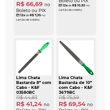
Boleto ou PIX
R$ 66,69
no
12x
de
R$ 10,92
no
Boleto ou PIX
cartão de crédito
12x
de
R$ 7,35
no
cartão de crédito
Lima Chata
Lima Chata
Bastarda 8" com
Bastarda de 10"
Cabo - K&F
com Cabo - K&F
03580BC
3679BC
R$ 44,83
R$ 75,59
R$ 41,24
R$ 69,54
no
no