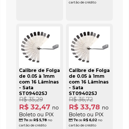
cartão de crédito
Calibre de Folga
Calibre de Folga
de 0.05 à 1mm
de 0.05 à 1mm
com 16 Lâminas
com 16 Lâminas
- Sata
- Sata
ST09402SJ
ST09402SJ
R$ 35,29
R$ 36,72
R$ 32,47
R$ 33,78
no
no
Boleto ou PIX
Boleto ou PIX
7x
de
R$ 5,78
no
7x
de
R$ 6,02
no
cartão de crédito
cartão de crédito