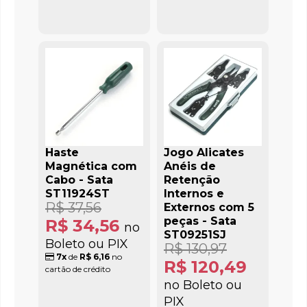
Haste
Jogo Alicates
Magnética com
Anéis de
Cabo - Sata
Retenção
ST11924ST
Internos e
R$ 37,56
Externos com 5
peças - Sata
R$ 34,56
no
ST09251SJ
Boleto ou PIX
R$ 130,97
7x
de
R$ 6,16
no
R$ 120,49
cartão de crédito
no Boleto ou
PIX