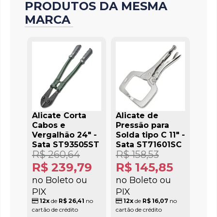
PRODUTOS DA MESMA
MARCA
Alicate Corta
Alicate de
Cabos e
Pressão para
Vergalhão 24" -
Solda tipo C 11" -
Sata ST93505ST
Sata ST71601SC
R$ 260,64
R$ 158,53
R$ 239,79
R$ 145,85
no Boleto ou
no Boleto ou
PIX
PIX
12x
de
R$ 26,41
no
12x
de
R$ 16,07
no
cartão de crédito
cartão de crédito