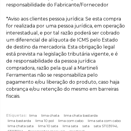
responsabilidade do Fabricante/Fornecedor
*Aviso aos clientes pessoa jurídica: Se esta compra
for realizada por uma pessoa jurídica, em operação
interestadual, e por tal razão poderá ser cobrado
um diferencial de alíquota de ICMS pelo Estado
de destino da mercadoria. Esta obrigação legal
está prevista na legislação tributária vigente, e é
de responsabilidade da pessoa jurídica
compradora, razão pela qual a Martineli
Ferramentas não se responsabiliza pelo
pagamento e/ou liberação do produto, caso haja
cobrança e/ou retenção do mesmo em barreiras
fiscais.
Etiquetas:
lima
lima chata
lima chata bastarda
lima bastarda
lima 10 pol
lima com cabo
lima sata com cabo
lima chata sata
lima 10 sata
lima sata
sata
sata ST03914L