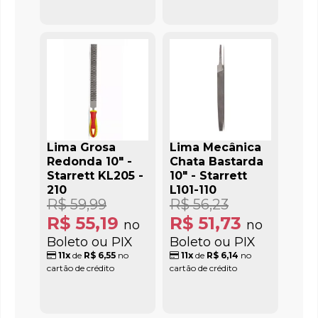
Lima Grosa
Lima Mecânica
Redonda 10" -
Chata Bastarda
Starrett KL205 -
10" - Starrett
210
L101-110
R$ 59,99
R$ 56,23
R$ 55,19
R$ 51,73
no
no
Boleto ou PIX
Boleto ou PIX
11x
de
R$ 6,55
no
11x
de
R$ 6,14
no
cartão de crédito
cartão de crédito