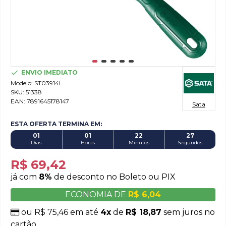
ENVIO IMEDIATO
Modelo:
ST03914L
SKU:
51338
EAN:
7891645178147
Sata
ESTA OFERTA TERMINA EM:
01
01
22
27
Dias
Horas
Minutos
Segundos
R$ 69,42
já com
8%
de desconto no Boleto ou PIX
ECONOMIA DE
R$ 6,04
ou R$ 75,46 em até
4x
de
R$ 18,87
sem juros no
cartão