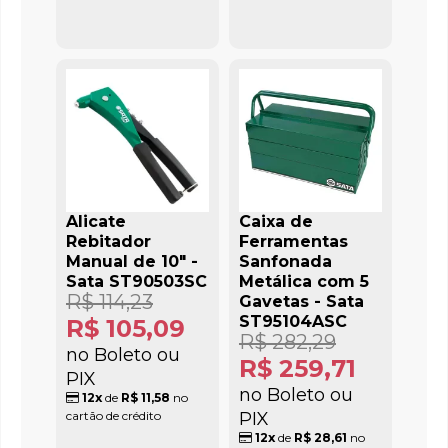
Alicate
Caixa de
Rebitador
Ferramentas
Manual de 10" -
Sanfonada
Sata ST90503SC
Metálica com 5
R$ 114,23
Gavetas - Sata
ST95104ASC
R$ 105,09
R$ 282,29
no Boleto ou
R$ 259,71
PIX
no Boleto ou
12x
de
R$ 11,58
no
cartão de crédito
PIX
12x
de
R$ 28,61
no