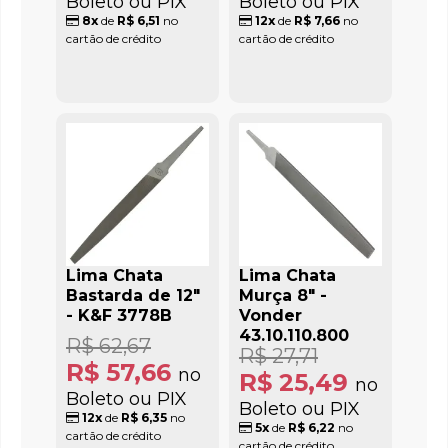
Boleto ou PIX
Boleto ou PIX
8x
de
R$ 6,51
no
12x
de
R$ 7,66
no
cartão de crédito
cartão de crédito
Lima Chata
Lima Chata
Bastarda de 12"
Murça 8" -
- K&F 3778B
Vonder
43.10.110.800
R$ 62,67
R$ 27,71
R$ 57,66
no
R$ 25,49
no
Boleto ou PIX
Boleto ou PIX
12x
de
R$ 6,35
no
5x
de
R$ 6,22
no
cartão de crédito
cartão de crédito