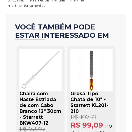
ST03914L
ferramentas manuais
martineli
martineli ferramentas
VOCÊ TAMBÉM PODE
ESTAR INTERESSADO EM
Chaira com
Grosa Tipo
Haste Estriada
Chata de 10" -
de com Cabo
Starrett KL201-
Branco 12" 30cm
210
R$ 107,71
- Starrett
BKW407-12
R$ 99,09
no
R$ 72,49