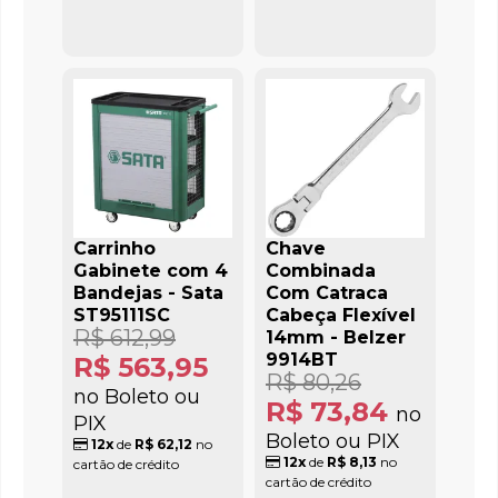
Carrinho
Chave
Gabinete com 4
Combinada
Bandejas - Sata
Com Catraca
ST95111SC
Cabeça Flexível
R$ 612,99
14mm - Belzer
9914BT
R$ 563,95
R$ 80,26
no Boleto ou
R$ 73,84
no
PIX
Boleto ou PIX
12x
de
R$ 62,12
no
12x
de
R$ 8,13
no
cartão de crédito
cartão de crédito