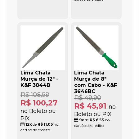
Lima Chata
Lima Chata
Murça de 12" -
Murça de 8"
K&F 3844B
com Cabo - K&F
3646BC
R$ 108,99
R$ 49,90
R$ 100,27
R$ 45,91
no
no Boleto ou
Boleto ou PIX
PIX
9x
de
R$ 6,53
no
12x
de
R$ 11,05
no
cartão de crédito
cartão de crédito