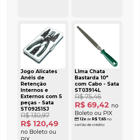
Jogo Alicates
Lima Chata
Anéis de
Bastarda 10"
Retenção
com Cabo - Sata
Internos e
ST03914L
R$ 75,46
Externos com 5
peças - Sata
R$ 69,42
no
ST09251SJ
Boleto ou PIX
R$ 130,97
12x
de
R$ 7,65
no
R$ 120,49
cartão de crédito
no Boleto ou
PIX