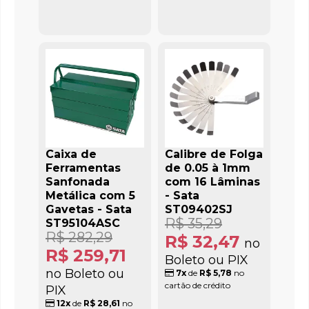
Caixa de
Calibre de Folga
Ferramentas
de 0.05 à 1mm
Sanfonada
com 16 Lâminas
Metálica com 5
- Sata
Gavetas - Sata
ST09402SJ
R$ 35,29
ST95104ASC
R$ 282,29
R$ 32,47
no
R$ 259,71
Boleto ou PIX
no Boleto ou
7x
de
R$ 5,78
no
cartão de crédito
PIX
12x
de
R$ 28,61
no