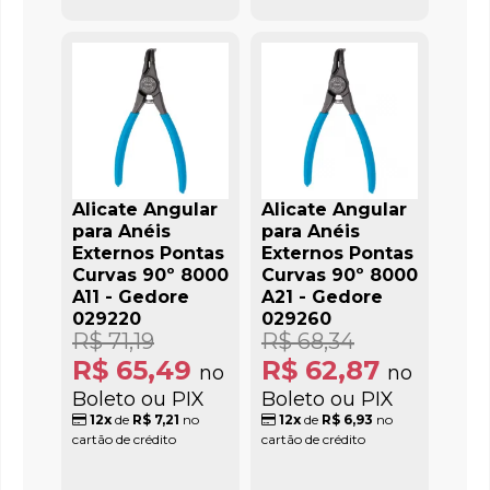
Alicate Angular
Alicate Angular
para Anéis
para Anéis
Externos Pontas
Externos Pontas
Curvas 90º 8000
Curvas 90º 8000
A11 - Gedore
A21 - Gedore
029220
029260
R$ 71,19
R$ 68,34
R$ 65,49
R$ 62,87
no
no
Boleto ou PIX
Boleto ou PIX
12x
de
R$ 7,21
no
12x
de
R$ 6,93
no
cartão de crédito
cartão de crédito