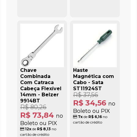
Chave
Haste
Combinada
Magnética com
Com Catraca
Cabo - Sata
Cabeça Flexível
ST11924ST
R$ 37,56
14mm - Belzer
9914BT
R$ 34,56
no
R$ 80,26
Boleto ou PIX
R$ 73,84
no
7x
de
R$ 6,16
no
Boleto ou PIX
cartão de crédito
12x
de
R$ 8,13
no
cartão de crédito