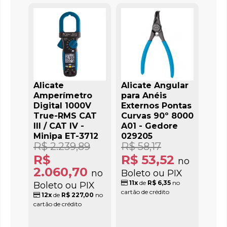
Alicate
Alicate Angular
Amperímetro
para Anéis
Digital 1000V
Externos Pontas
True-RMS CAT
Curvas 90º 8000
III / CAT IV -
A01 - Gedore
Minipa ET-3712
029205
R$ 2.239,89
R$ 58,17
R$
R$ 53,52
no
2.060,70
no
Boleto ou PIX
11x
de
R$ 6,35
no
Boleto ou PIX
cartão de crédito
12x
de
R$ 227,00
no
cartão de crédito