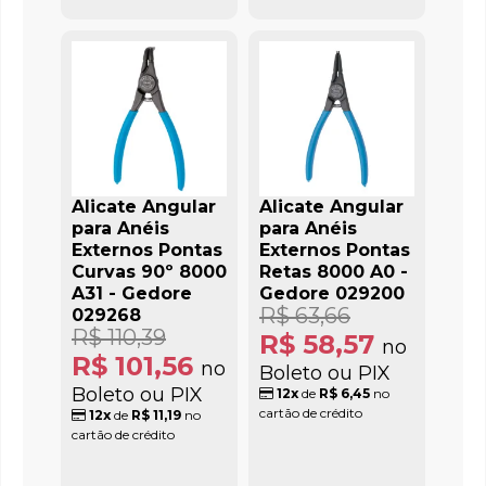
Alicate Angular
Alicate Angular
para Anéis
para Anéis
Externos Pontas
Externos Pontas
Curvas 90º 8000
Retas 8000 A0 -
A31 - Gedore
Gedore 029200
R$ 63,66
029268
R$ 110,39
R$ 58,57
no
R$ 101,56
no
Boleto ou PIX
Boleto ou PIX
12x
de
R$ 6,45
no
cartão de crédito
12x
de
R$ 11,19
no
cartão de crédito