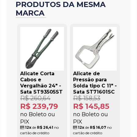
PRODUTOS DA MESMA
MARCA
Alicate Corta
Alicate de
Cabos e
Pressão para
Vergalhão 24" -
Solda tipo C 11" -
Sata ST93505ST
Sata ST71601SC
R$ 260,64
R$ 158,53
R$ 239,79
R$ 145,85
no Boleto ou
no Boleto ou
PIX
PIX
12x
de
R$ 26,41
no
12x
de
R$ 16,07
no
cartão de crédito
cartão de crédito