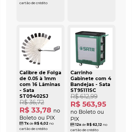
cartão de crédito
Calibre de Folga
Carrinho
de 0.05 à 1mm
Gabinete com 4
com 16 Lâminas
Bandejas - Sata
- Sata
ST95111SC
R$ 612,99
ST09402SJ
R$ 36,72
R$ 563,95
R$ 33,78
no
no Boleto ou
Boleto ou PIX
PIX
7x
de
R$ 6,02
no
12x
de
R$ 62,12
no
cartão de crédito
cartão de crédito