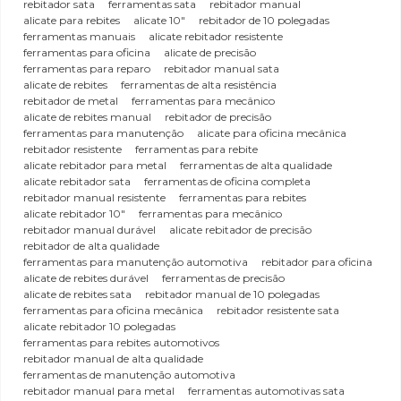
rebitador sata
ferramentas sata
rebitador manual
alicate para rebites
alicate 10"
rebitador de 10 polegadas
ferramentas manuais
alicate rebitador resistente
ferramentas para oficina
alicate de precisão
ferramentas para reparo
rebitador manual sata
alicate de rebites
ferramentas de alta resistência
rebitador de metal
ferramentas para mecânico
alicate de rebites manual
rebitador de precisão
ferramentas para manutenção
alicate para oficina mecânica
rebitador resistente
ferramentas para rebite
alicate rebitador para metal
ferramentas de alta qualidade
alicate rebitador sata
ferramentas de oficina completa
rebitador manual resistente
ferramentas para rebites
alicate rebitador 10"
ferramentas para mecânico
rebitador manual durável
alicate rebitador de precisão
rebitador de alta qualidade
ferramentas para manutenção automotiva
rebitador para oficina
alicate de rebites durável
ferramentas de precisão
alicate de rebites sata
rebitador manual de 10 polegadas
ferramentas para oficina mecânica
rebitador resistente sata
alicate rebitador 10 polegadas
ferramentas para rebites automotivos
rebitador manual de alta qualidade
ferramentas de manutenção automotiva
rebitador manual para metal
ferramentas automotivas sata