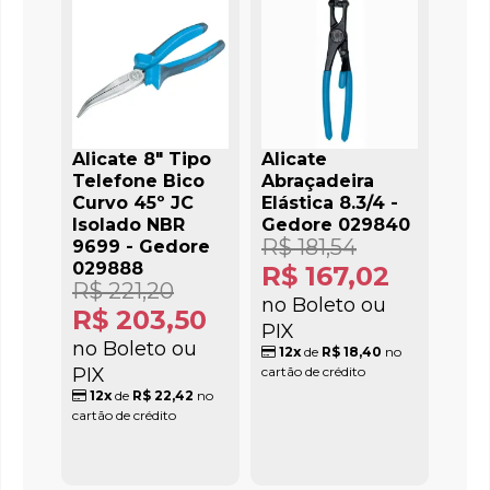
Alicate 8" Tipo
Alicate
Telefone Bico
Abraçadeira
Curvo 45º JC
Elástica 8.3/4 -
Isolado NBR
Gedore 029840
R$ 181,54
9699 - Gedore
029888
R$ 167,02
R$ 221,20
no Boleto ou
R$ 203,50
PIX
no Boleto ou
12x
de
R$ 18,40
no
PIX
cartão de crédito
12x
de
R$ 22,42
no
cartão de crédito