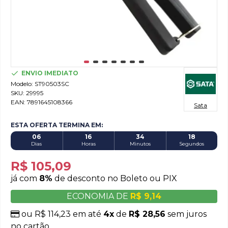
ENVIO IMEDIATO
Modelo:
ST90503SC
SKU:
29995
EAN:
7891645108366
Sata
ESTA OFERTA TERMINA EM:
06
16
34
18
Dias
Horas
Minutos
Segundos
R$ 105,09
já com
8%
de desconto no Boleto ou PIX
ECONOMIA DE
R$ 9,14
ou R$ 114,23 em até
4x
de
R$ 28,56
sem juros
no cartão