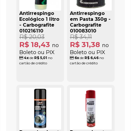
Antirrespingo
Antirrespingo
Ecológico 1 litro
em Pasta 350g -
- Carbografite
Carbografite
010216110
010083010
R$ 20,03
R$ 34,11
R$ 18,43
R$ 31,38
no
no
Boleto ou PIX
Boleto ou PIX
4x
de
R$ 5,01
no
6x
de
R$ 6,46
no
cartão de crédito
cartão de crédito