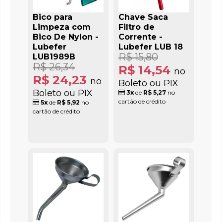
Bico para
Chave Saca
Limpeza com
Filtro de
Bico De Nylon -
Corrente -
Lubefer
Lubefer LUB 18
R$ 15,80
LUB1989B
R$ 26,34
R$ 14,54
no
R$ 24,23
no
Boleto ou PIX
Boleto ou PIX
3x
de
R$ 5,27
no
cartão de crédito
5x
de
R$ 5,92
no
cartão de crédito