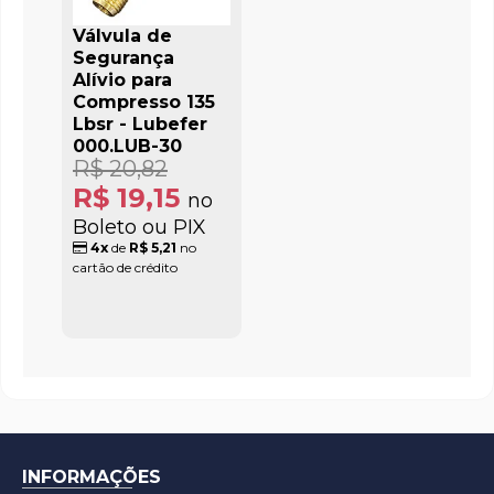
Válvula de
Segurança
Alívio para
Compresso 135
Lbsr - Lubefer
000.LUB-30
R$ 20,82
R$ 19,15
no
Boleto ou PIX
4x
de
R$ 5,21
no
cartão de crédito
INFORMAÇÕES