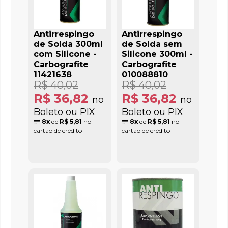
Antirrespingo
Antirrespingo
de Solda 300ml
de Solda sem
com Silicone -
Silicone 300ml -
Carbografite
Carbografite
11421638
010088810
R$ 40,02
R$ 40,02
R$ 36,82
R$ 36,82
no
no
Boleto ou PIX
Boleto ou PIX
8x
de
R$ 5,81
no
8x
de
R$ 5,81
no
cartão de crédito
cartão de crédito