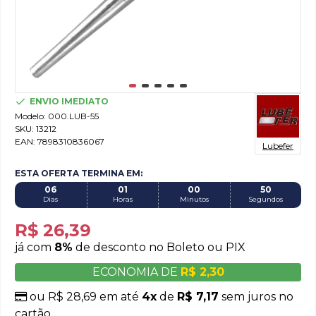
ENVIO IMEDIATO
Modelo:
000.LUB-55
SKU:
13212
EAN:
7898310836067
Lubefer
ESTA OFERTA TERMINA EM:
06
01
00
50
Dias
Horas
Minutos
Segundos
R$ 26,39
já com
8%
de desconto no Boleto ou PIX
ECONOMIA DE
R$ 2,30
ou R$ 28,69 em até
4x
de
R$ 7,17
sem juros no
cartão