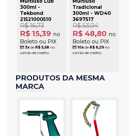
Multiuso Lub
Multiuso
300ml -
Tradicional
Tekbond
300ml - WD40
21521000510
3697517
R$ 16,73
R$ 53,04
R$ 15,39
R$ 48,80
no
no
Boleto ou PIX
Boleto ou PIX
3x
de
R$ 5,58
no
10x
de
R$ 6,29
no
cartão de crédito
cartão de crédito
PRODUTOS DA MESMA
MARCA