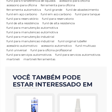
funil para transferencia de liquidos
acessório para oficina
acessorio para oficina
ferramenta para oficina
ferramenta automotiva
funil grande
funil de abastecimento
funil em aço carbono
funil em aco carbono
funil para tanque
funil para reservatório
funil para reservatorio
funil de alta resistência
funil de alta resistencia
funil para manutenção automotiva
funil para manutencao automotiva
funil para manutenção industrial
funil para manutencao industrial
funil original lubefer
acessório automotivo
acessorio automotivo
funil multiuso
funil universal
funil para oficina profissional
funil para serviços automotivos
funil para servicos automotivos
martineli
martineli ferramentas
VOCÊ TAMBÉM PODE
ESTAR INTERESSADO EM