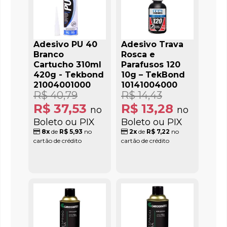
Adesivo PU 40
Adesivo Trava
Branco
Rosca e
Cartucho 310ml
Parafusos 120
420g - Tekbond
10g – TekBond
21004001000
10141004000
R$ 40,79
R$ 14,43
R$ 37,53
R$ 13,28
no
no
Boleto ou PIX
Boleto ou PIX
8x
de
R$ 5,93
no
2x
de
R$ 7,22
no
cartão de crédito
cartão de crédito