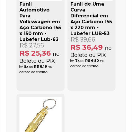
Funil
Funil de Uma
Automotivo
Curva
Para
Diferencial em
Volkswagen em
Aço Carbono 155
Aço Carbono 155
x 220 mm -
x 150 mm -
Lubefer LUB-53
R$ 39,66
Lubefer Lub-62
R$ 27,56
R$ 36,49
no
R$ 25,36
no
Boleto ou PIX
Boleto ou PIX
7x
de
R$ 6,50
no
cartão de crédito
5x
de
R$ 6,19
no
cartão de crédito