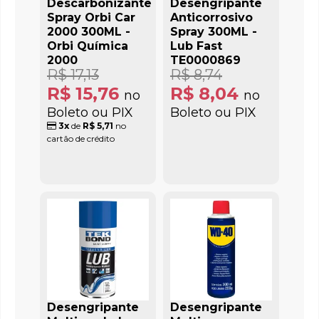
Descarbonizante
Desengripante
Spray Orbi Car
Anticorrosivo
2000 300ML -
Spray 300ML -
Orbi Química
Lub Fast
2000
TE0000869
R$ 17,13
R$ 8,74
R$ 15,76
R$ 8,04
no
no
Boleto ou PIX
Boleto ou PIX
3x
de
R$ 5,71
no
cartão de crédito
Desengripante
Desengripante