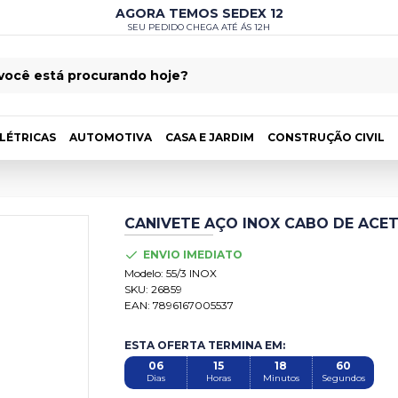
AGORA TEMOS SEDEX 12
SEU PEDIDO CHEGA ATÉ ÁS 12H
LÉTRICAS
AUTOMOTIVA
CASA E JARDIM
CONSTRUÇÃO CIVIL
CANIVETE AÇO INOX CABO DE ACET
NEW
ENVIO IMEDIATO
Modelo:
55/3 INOX
SKU:
26859
EAN:
7896167005537
ESTA OFERTA TERMINA EM:
06
15
18
59
Dias
Horas
Minutos
Segundos