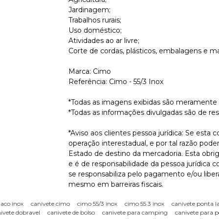
Jardinagem;
Trabalhos rurais;
Uso doméstico;
Atividades ao ar livre;
Corte de cordas, plásticos, embalagens e mat
Marca: Cimo
Referência: Cimo - 55/3 Inox
*Todas as imagens exibidas são meramente i
*Todas as informações divulgadas são de re
*Aviso aos clientes pessoa jurídica: Se esta 
operação interestadual, e por tal razão pode
Estado de destino da mercadoria. Esta obriga
e é de responsabilidade da pessoa jurídica 
se responsabiliza pelo pagamento e/ou libe
mesmo em barreiras fiscais.
 aco inox
canivete cimo
cimo 55/3 inox
cimo 55 3 inox
canivete ponta l
ivete dobravel
canivete de bolso
canivete para camping
canivete para p