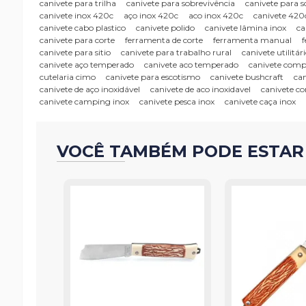
canivete para trilha
canivete para sobrevivência
canivete para s
canivete inox 420c
aço inox 420c
aco inox 420c
canivete 420
canivete cabo plastico
canivete polido
canivete lâmina inox
ca
canivete para corte
ferramenta de corte
ferramenta manual
canivete para sitio
canivete para trabalho rural
canivete utilitár
canivete aço temperado
canivete aco temperado
canivete com
cutelaria cimo
canivete para escotismo
canivete bushcraft
ca
canivete de aço inoxidável
canivete de aco inoxidavel
canivete c
canivete camping inox
canivete pesca inox
canivete caça inox
VOCÊ TAMBÉM PODE ESTAR