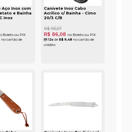
e Aço Inox com
Canivete Inox Cabo
etato e Bainha
Acrilico c/ Bainha - Cimo
C Inox
20/3 C/B
R$ 93,57
R$ 86,08
o Boleto ou PIX
no Boleto ou PIX
no cartão de
de
no cartão de
6
12x
R$ 9,48
crédito