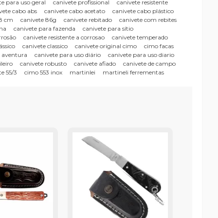
te para uso geral
canivete profissional
canivete resistente
vete cabo abs
canivete cabo acetato
canivete cabo plástico
 8 cm
canivete 86g
canivete rebitado
canivete com rebites
lha
canivete para fazenda
canivete para sítio
rrosão
canivete resistente a corrosao
canivete temperado
ássico
canivete classico
canivete original cimo
cimo facas
a aventura
canivete para uso diário
canivete para uso diario
leiro
canivete robusto
canivete afiado
canivete de campo
te 55/3
cimo 553 inox
martinlei
martineli ferrementas