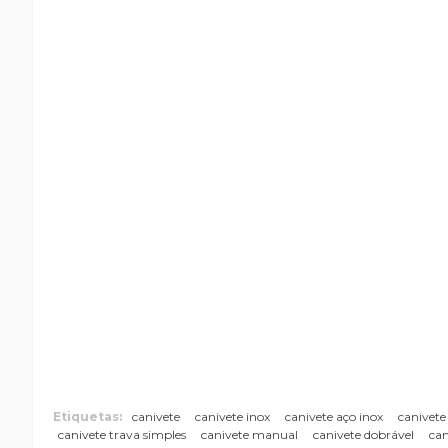
Etiquetas:
canivete
canivete inox
canivete aço inox
canivete
canivete trava simples
canivete manual
canivete dobrável
can