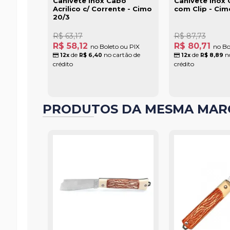
Canivete Inox Cabo
Canivete Inox 
Acrilico c/ Corrente - Cimo
com Clip - Cim
20/3
R$ 63,17
R$ 87,73
R$ 58,12
R$ 80,71
no Boleto ou PIX
no Bo
de
no cartão de
de
no
12x
R$ 6,40
12x
R$ 8,89
crédito
crédito
PRODUTOS DA MESMA MAR