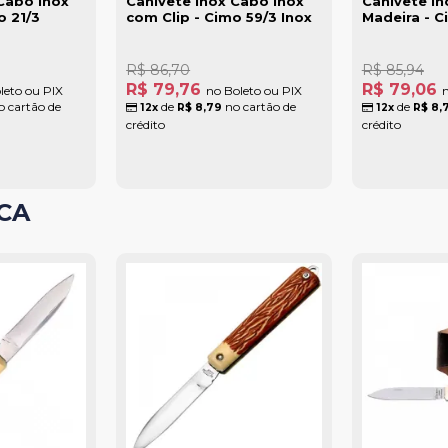
Cabo Inox
Canivete Inox Cabo Inox
Canivete I
o 21/3
com Clip - Cimo 59/3 Inox
Madeira - C
R$ 86,70
R$ 85,94
R$ 79,76
R$ 79,06
leto ou PIX
no Boleto ou PIX
n
 cartão de
de
no cartão de
de
12x
R$ 8,79
12x
R$ 8,
crédito
crédito
CA