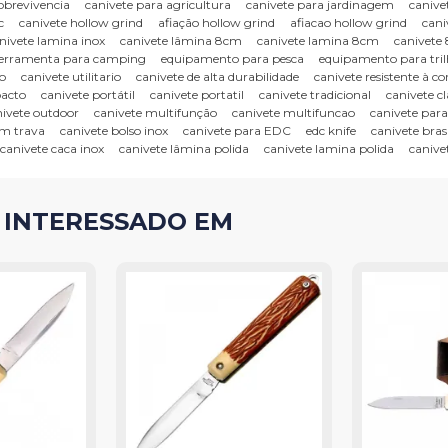
obrevivencia
canivete para agricultura
canivete para jardinagem
canive
c
canivete hollow grind
afiação hollow grind
afiacao hollow grind
cani
nivete lamina inox
canivete lâmina 8cm
canivete lamina 8cm
canivete
ferramenta para camping
equipamento para pesca
equipamento para tri
io
canivete utilitario
canivete de alta durabilidade
canivete resistente à co
pacto
canivete portátil
canivete portatil
canivete tradicional
canivete cl
nivete outdoor
canivete multifunção
canivete multifuncao
canivete par
om trava
canivete bolso inox
canivete para EDC
edc knife
canivete brasi
canivete caca inox
canivete lâmina polida
canivete lamina polida
canive
 INTERESSADO EM