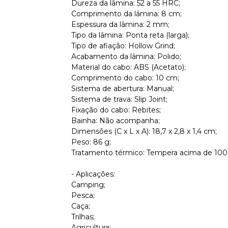
Dureza da lâmina: 52 a 55 HRC;
Comprimento da lâmina: 8 cm;
Espessura da lâmina: 2 mm;
Tipo da lâmina: Ponta reta (larga);
Tipo de afiação: Hollow Grind;
Acabamento da lâmina: Polido;
Material do cabo: ABS (Acetato);
Comprimento do cabo: 10 cm;
Sistema de abertura: Manual;
Sistema de trava: Slip Joint;
Fixação do cabo: Rebites;
Bainha: Não acompanha;
Dimensões (C x L x A): 18,7 x 2,8 x 1,4 cm;
Peso: 86 g;
Tratamento térmico: Tempera acima de 100
- Aplicações:
Camping;
Pesca;
Caça;
Trilhas;
Agricultura;