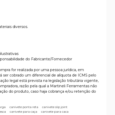
eriais diversos.
lustrativas
sponsabilidade do Fabricante/Fornecedor
compra for realizada por uma pessoa jurídica, em
rá ser cobrado um diferencial de alíquota de ICMS pelo
ção legal está prevista na legislação tributária vigente,
compradora, razão pela qual a Martineli Ferramentas não
ração do produto, caso haja cobrança e/ou retenção do
arga
canivete ponta reta
canivete slip joint
esca
canivete para caça
canivete para caca