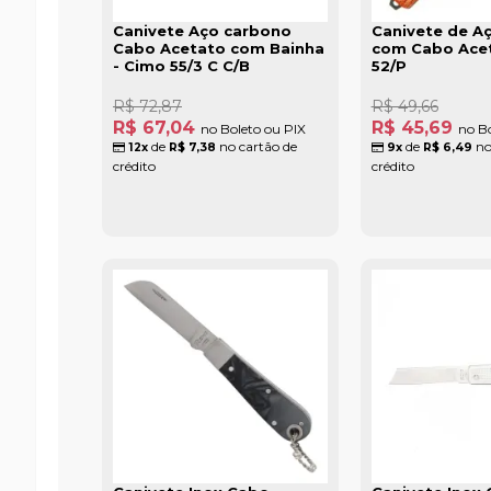
Canivete Aço carbono
Canivete de A
Cabo Acetato com Bainha
com Cabo Acet
- Cimo 55/3 C C/B
52/P
R$ 72,87
R$ 49,66
R$ 67,04
R$ 45,69
no Boleto ou PIX
no Bo
de
no cartão de
de
no
12x
R$ 7,38
9x
R$ 6,49
crédito
crédito