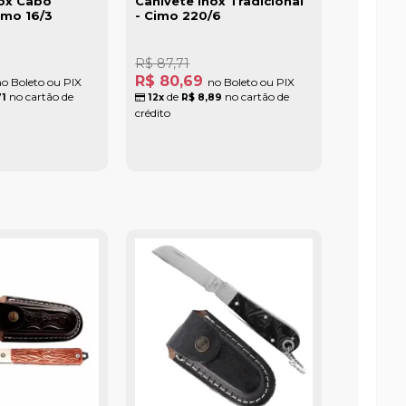
nox Cabo
Canivete Inox Tradicional
imo 16/3
- Cimo 220/6
R$ 87,71
R$ 80,69
o Boleto ou PIX
no Boleto ou PIX
no cartão de
de
no cartão de
71
12x
R$ 8,89
crédito