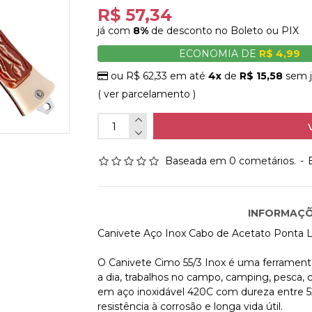
R$ 57,34
já com
8%
de desconto no Boleto ou PIX
ECONOMIA DE
R$ 4,99
ou R$ 62,33 em até
4x
de
R$ 15,58
sem j
( ver parcelamento )
Baseada em 0 cometários.
-
INFORMAÇÕ
Canivete Aço Inox Cabo de Acetato Ponta L
O Canivete Cimo 55/3 Inox é uma ferramenta pr
a dia, trabalhos no campo, camping, pesca, ca
em aço inoxidável 420C com dureza entre 52
resistência à corrosão e longa vida útil.