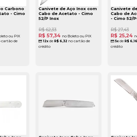
ço Carbono
Canivete de Aço Inox com
Canivete d
ato - Cimo
Cabo de Acetato - Cimo
Cabo de Ac
52/P Inox
- Cimo 52/P
R$ 62,33
R$ 27,43
R$ 57,34
R$ 25,24
leto ou PIX
no Boleto ou PIX
n
 cartão de
de
no cartão de
de
12x
R$ 6,32
5x
R$ 6,1
crédito
crédito