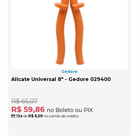
Gedore
Alicate Universal 8" - Gedore 029400
R$ 65,07
R$ 59,86
no Boleto ou PIX
12x
de
R$ 6,59
no cartão de crédito