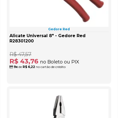
Gedore Red
Alicate Universal 8" - Gedore Red
R28301200
R$ 47,57
R$ 43,76
no Boleto ou PIX
9x
de
R$ 6,22
no cartão de crédito