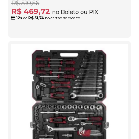
R$ 510,56
R$ 469,72
no Boleto ou PIX
12x
de
R$ 51,74
no cartão de crédito