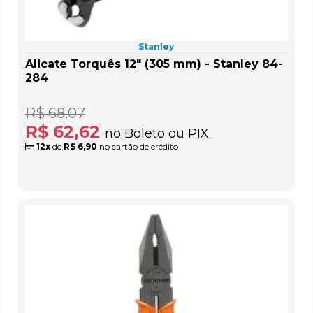
Stanley
Alicate Torquês 12" (305 mm) - Stanley 84-
284
R$ 68,07
R$ 62,62
no Boleto ou PIX
12x
de
R$ 6,90
no cartão de crédito