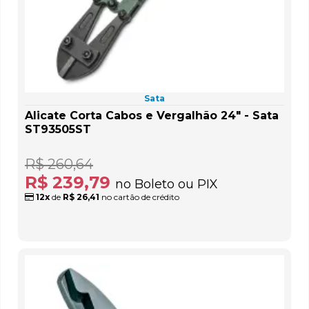
Sata
Alicate Corta Cabos e Vergalhão 24" - Sata
ST93505ST
R$ 260,64
R$ 239,79
no Boleto ou PIX
12x
de
R$ 26,41
no cartão de crédito