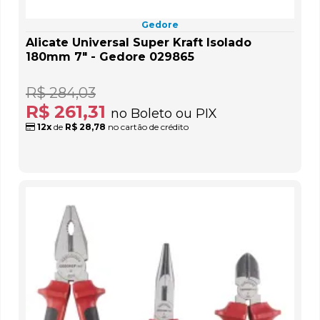
Gedore
Alicate Universal Super Kraft Isolado
180mm 7" - Gedore 029865
R$ 284,03
R$ 261,31
no Boleto ou PIX
12x
de
R$ 28,78
no cartão de crédito