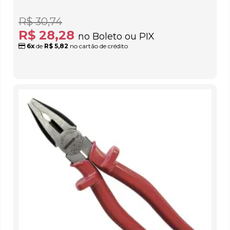
R$ 30,74
R$ 28,28
no Boleto ou PIX
6x
de
R$ 5,82
no cartão de crédito