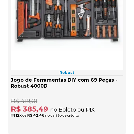
Robust
Jogo de Ferramentas DIY com 69 Peças -
Robust 4000D
R$ 419,01
R$ 385,49
no Boleto ou PIX
12x
de
R$ 42,46
no cartão de crédito