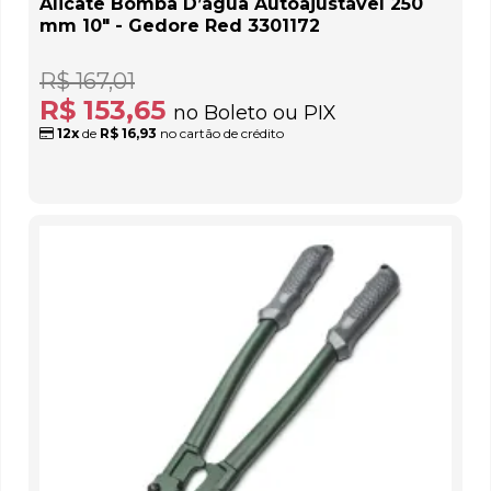
Alicate Bomba D’água Autoajustável 250
mm 10" - Gedore Red 3301172
R$ 167,01
R$ 153,65
no Boleto ou PIX
12x
de
R$ 16,93
no cartão de crédito