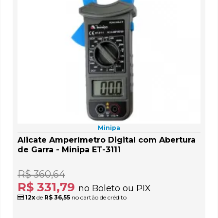
Minipa
Alicate Amperímetro Digital com Abertura
de Garra - Minipa ET-3111
R$ 360,64
R$ 331,79
no Boleto ou PIX
12x
de
R$ 36,55
no cartão de crédito