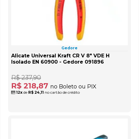
Gedore
Alicate Universal Kraft CR V 8" VDE H
Isolado EN 60900 - Gedore 091896
R$ 237,90
R$ 218,87
no Boleto ou PIX
12x
de
R$ 24,11
no cartão de crédito