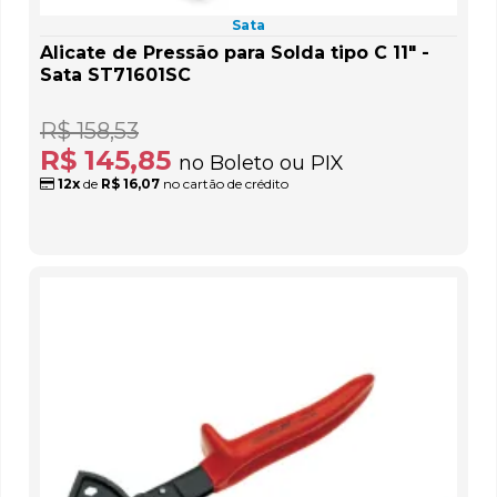
Sata
Alicate de Pressão para Solda tipo C 11" -
Sata ST71601SC
R$ 158,53
R$ 145,85
no Boleto ou PIX
12x
de
R$ 16,07
no cartão de crédito