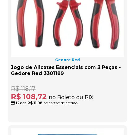
Gedore Red
Jogo de Alicates Essenciais com 3 Peças -
Gedore Red 3301189
R$ 118,17
R$ 108,72
no Boleto ou PIX
12x
de
R$ 11,98
no cartão de crédito