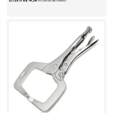
12x
de
R$ 74,36
no cartão de crédito