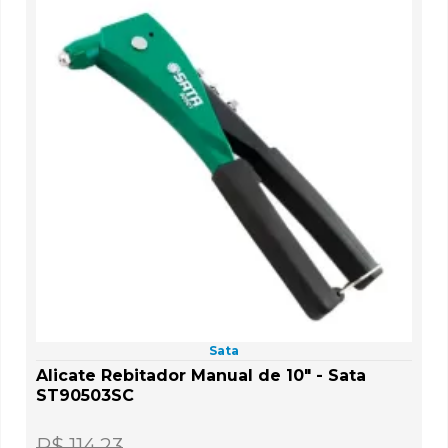
Sata
Alicate Rebitador Manual de 10" - Sata
ST90503SC
R$ 114,23