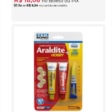
R$ 18,06
no Boleto ou PIX
3x
de
R$ 6,54
no cartão de crédito