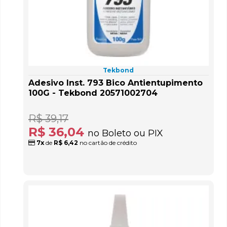
Tekbond
Adesivo Inst. 793 Bico Antientupimento
100G - Tekbond 20571002704
R$ 39,17
R$ 36,04
no Boleto ou PIX
7x
de
R$ 6,42
no cartão de crédito