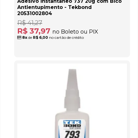
Adesivo instantâneo 737 20g com Bico
Antientupimento - Tekbond
20531002804
R$ 41,27
R$ 37,97
no Boleto ou PIX
8x
de
R$ 6,00
no cartão de crédito