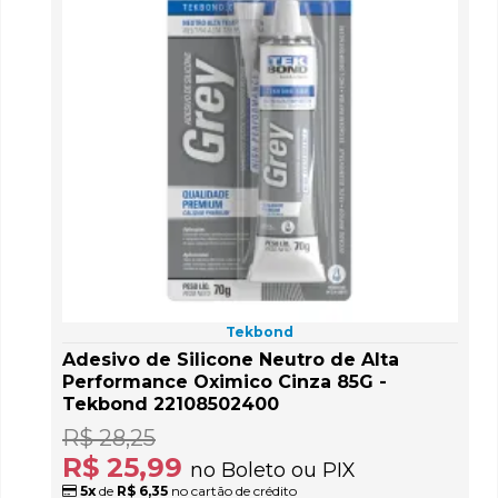
Tekbond
Adesivo de Silicone Neutro de Alta
Performance Oximico Cinza 85G -
Tekbond 22108502400
R$ 28,25
R$ 25,99
no Boleto ou PIX
5x
de
R$ 6,35
no cartão de crédito