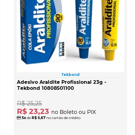
Tekbond
Adesivo Araldite Profissional 23g -
Tekbond 10808501100
R$ 25,25
R$ 23,23
no Boleto ou PIX
5x
de
R$ 5,67
no cartão de crédito