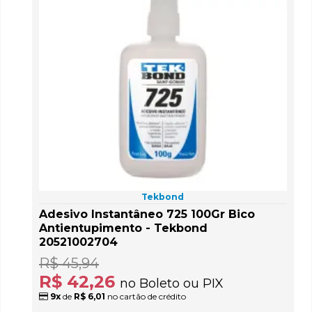
Tekbond
Adesivo Instantâneo 725 100Gr Bico
Antientupimento - Tekbond
20521002704
R$ 45,94
R$ 42,26
no Boleto ou PIX
9x
de
R$ 6,01
no cartão de crédito