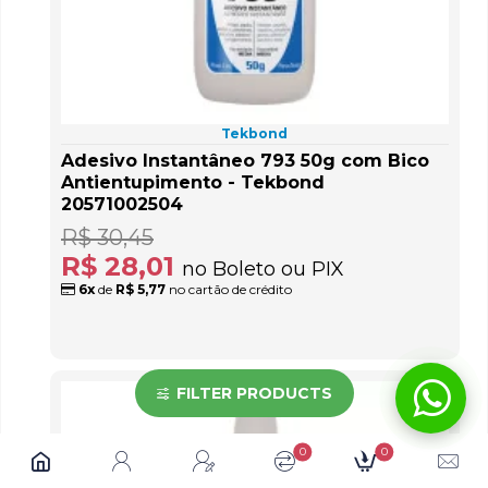
Tekbond
Adesivo Instantâneo 793 50g com Bico
Antientupimento - Tekbond
20571002504
R$ 30,45
R$ 28,01
no Boleto ou PIX
6x
de
R$ 5,77
no cartão de crédito
FILTER PRODUCTS
0
0