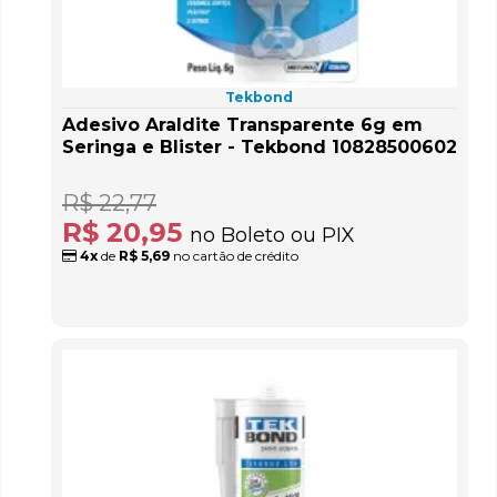
Tekbond
Adesivo Araldite Transparente 6g em
Seringa e Blister - Tekbond 10828500602
R$ 22,77
R$ 20,95
no Boleto ou PIX
4x
de
R$ 5,69
no cartão de crédito