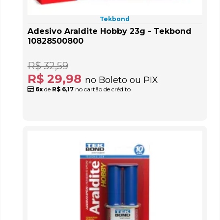
Tekbond
Adesivo Araldite Hobby 23g - Tekbond
10828500800
R$ 32,59
R$ 29,98
no Boleto ou PIX
6x
de
R$ 6,17
no cartão de crédito