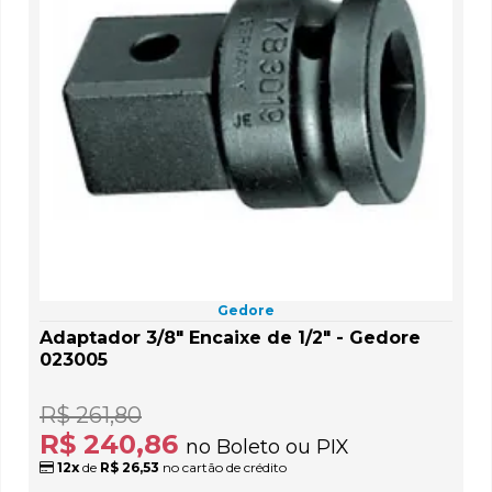
Gedore
Adaptador 3/8" Encaixe de 1/2" - Gedore
023005
R$ 261,80
R$ 240,86
no Boleto ou PIX
12x
de
R$ 26,53
no cartão de crédito