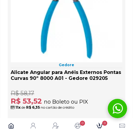
Gedore
Alicate Angular para Anéis Externos Pontas
Curvas 90º 8000 A01 - Gedore 029205
R$ 58,17
R$ 53,52
no Boleto ou PIX
11x
de
R$ 6,35
no cartão de crédito
0
0