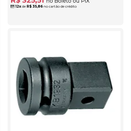
R$ 325,51
no Boleto ou PIX
12x
de
R$ 35,86
no cartão de crédito