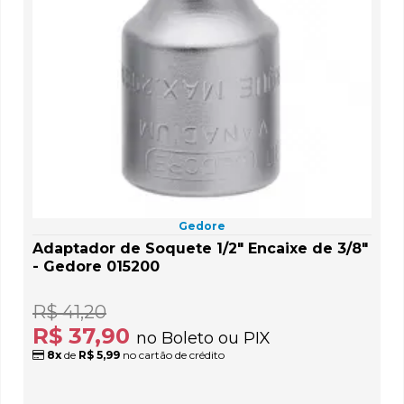
Gedore
Adaptador de Soquete 1/2" Encaixe de 3/8"
- Gedore 015200
R$ 41,20
R$ 37,90
no Boleto ou PIX
8x
de
R$ 5,99
no cartão de crédito