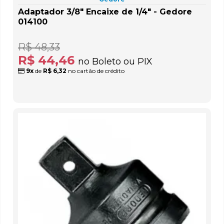
Adaptador 3/8" Encaixe de 1/4" - Gedore
014100
R$ 48,33
R$ 44,46
no Boleto ou PIX
9x
de
R$ 6,32
no cartão de crédito