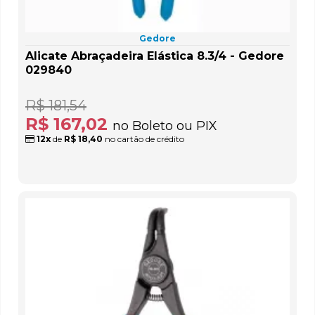
Gedore
Alicate Abraçadeira Elástica 8.3/4 - Gedore
029840
R$ 181,54
R$ 167,02
no Boleto ou PIX
12x
de
R$ 18,40
no cartão de crédito