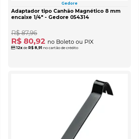
Gedore
Adaptador tipo Canhão Magnético 8 mm
encaixe 1/4" - Gedore 054314
R$ 87,96
R$ 80,92
no Boleto ou PIX
12x
de
R$ 8,91
no cartão de crédito