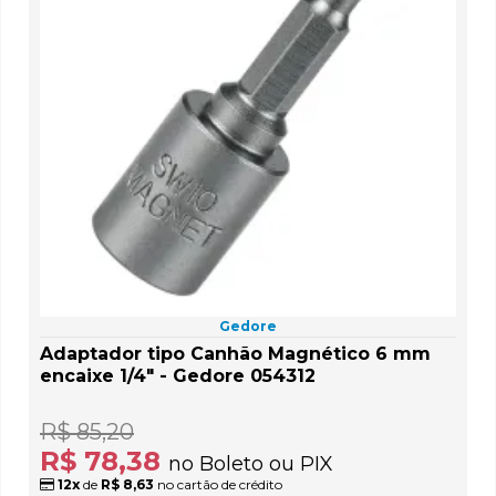
Gedore
Adaptador tipo Canhão Magnético 6 mm
encaixe 1/4" - Gedore 054312
R$ 85,20
R$ 78,38
no Boleto ou PIX
12x
de
R$ 8,63
no cartão de crédito