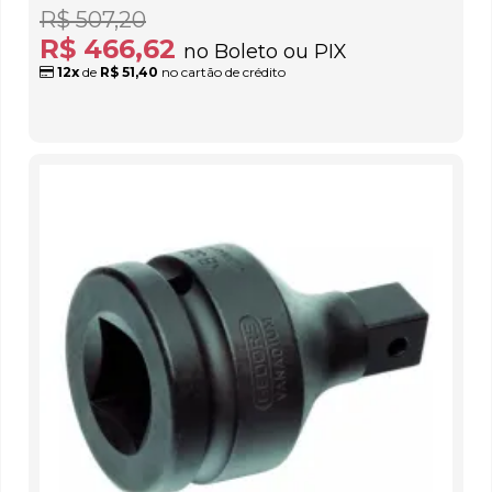
R$ 507,20
R$ 466,62
no Boleto ou PIX
12x
de
R$ 51,40
no cartão de crédito