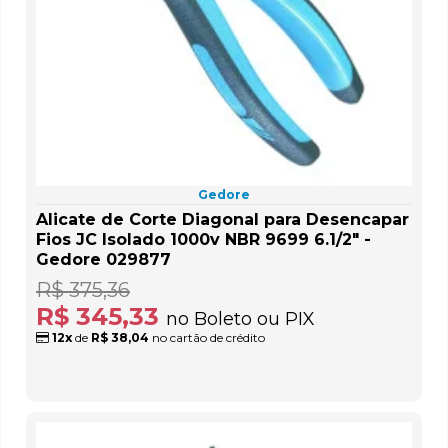
Gedore
Alicate de Corte Diagonal para Desencapar
Fios JC Isolado 1000v NBR 9699 6.1/2" -
Gedore 029877
R$ 375,36
R$ 345,33
no Boleto ou PIX
12x
de
R$ 38,04
no cartão de crédito