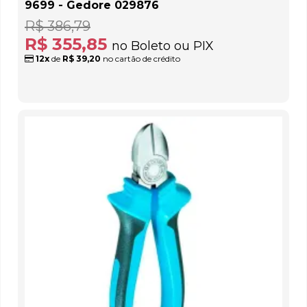
9699 - Gedore 029876
R$ 386,79
R$ 355,85
no Boleto ou PIX
12x
de
R$ 39,20
no cartão de crédito