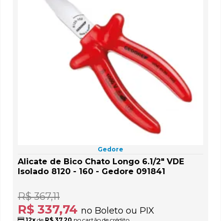
Gedore
Alicate de Bico Chato Longo 6.1/2" VDE
Isolado 8120 - 160 - Gedore 091841
R$ 367,11
R$ 337,74
no Boleto ou PIX
12x
de
R$ 37,20
no cartão de crédito