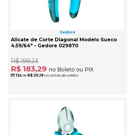
Gedore
Alicate de Corte Diagonal Modelo Sueco
4.59/64" - Gedore 029870
R$ 199,23
R$ 183,29
no Boleto ou PIX
12x
de
R$ 20,19
no cartão de crédito