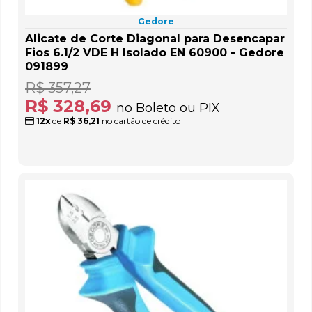
Gedore
Alicate de Corte Diagonal para Desencapar
Fios 6.1/2 VDE H Isolado EN 60900 - Gedore
091899
R$ 357,27
R$ 328,69
no Boleto ou PIX
12x
de
R$ 36,21
no cartão de crédito