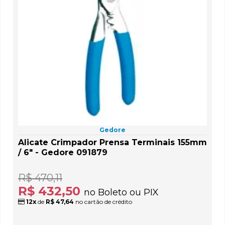
Gedore
Alicate Crimpador Prensa Terminais 155mm
/ 6" - Gedore 091879
R$ 470,11
R$ 432,50
no Boleto ou PIX
12x
de
R$ 47,64
no cartão de crédito