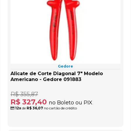
Gedore
Alicate de Corte Diagonal 7" Modelo
Americano - Gedore 091883
R$ 355,87
R$ 327,40
no Boleto ou PIX
12x
de
R$ 36,07
no cartão de crédito