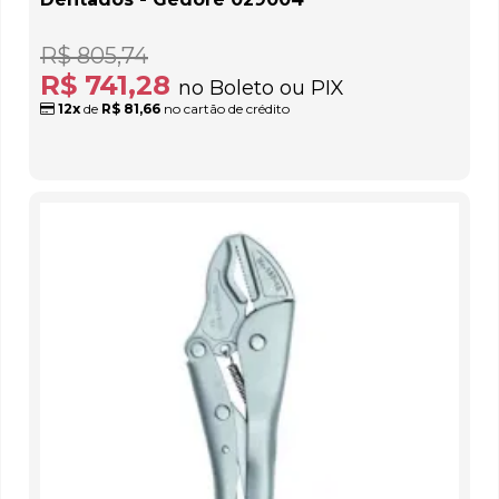
R$ 805,74
R$ 741,28
no Boleto ou PIX
12x
de
R$ 81,66
no cartão de crédito