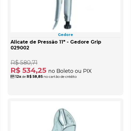
Gedore
Alicate de Pressão 11" - Gedore Grip
029002
R$ 580,71
R$ 534,25
no Boleto ou PIX
12x
de
R$ 58,85
no cartão de crédito