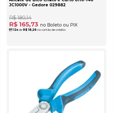
JC1000V - Gedore 029882
R$ 180,14
R$ 165,73
no Boleto ou PIX
12x
de
R$ 18,26
no cartão de crédito