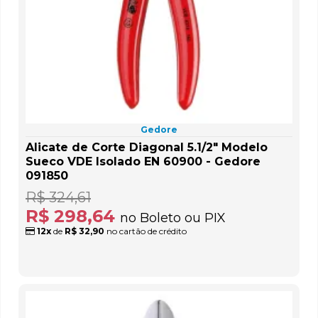
Gedore
Alicate de Corte Diagonal 5.1/2" Modelo
Sueco VDE Isolado EN 60900 - Gedore
091850
R$ 324,61
R$ 298,64
no Boleto ou PIX
12x
de
R$ 32,90
no cartão de crédito