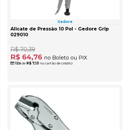
Gedore
Alicate de Pressão 10 Pol - Gedore Grip
029010
R$ 70,39
R$ 64,76
no Boleto ou PIX
12x
de
R$ 7,13
no cartão de crédito