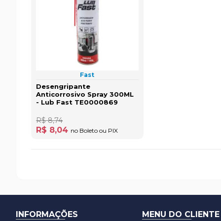
Fast
Desengripante
Anticorrosivo Spray 300ML
- Lub Fast TE0000869
R$ 8,74
R$ 8,04
no Boleto ou PIX
INFORMAÇÕES
MENU DO CLIENTE