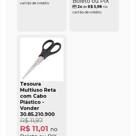
Boleto ou PIX
cartão de crédito
2x
de
R$ 5,98
no
cartão de crédito
Tesoura
Multiuso Reta
com Cabo
Plástico -
Vonder
30.85.210.900
R$ 11,97
R$ 11,01
no