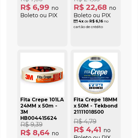
R$ 6,99
R$ 22,68
no
no
Boleto ou PIX
Boleto ou PIX
4x
de
R$ 6,16
no
cartão de crédito
Fita Crepe 101LA
Fita Crepe 18MM
24MM x 50m -
x 50M - Tekbond
3M
21111018500
HB004415624
R$ 4,79
R$ 9,39
R$ 4,41
no
R$ 8,64
no
Boleto ou PIX