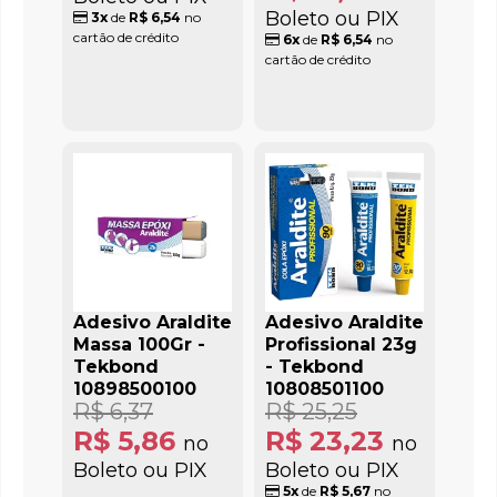
Boleto ou PIX
3x
de
R$ 6,54
no
cartão de crédito
6x
de
R$ 6,54
no
cartão de crédito
Adesivo Araldite
Adesivo Araldite
Massa 100Gr -
Profissional 23g
Tekbond
- Tekbond
10898500100
10808501100
R$ 6,37
R$ 25,25
R$ 5,86
R$ 23,23
no
no
Boleto ou PIX
Boleto ou PIX
5x
de
R$ 5,67
no