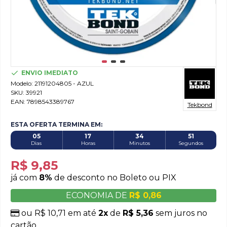
ENVIO IMEDIATO
Modelo:
21191204805 - AZUL
SKU:
39921
EAN:
7898543389767
Tekbond
ESTA OFERTA TERMINA EM:
05
17
34
50
Dias
Horas
Minutos
Segundos
R$ 9,85
já com
8%
de desconto no Boleto ou PIX
ECONOMIA DE
R$ 0,86
ou R$ 10,71 em até
2x
de
R$ 5,36
sem juros no
cartão