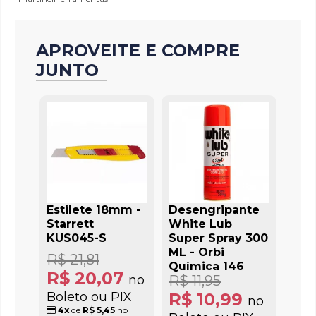
APROVEITE E COMPRE
JUNTO
Estilete 18mm -
Desengripante
Starrett
White Lub
KUS045-S
Super Spray 300
ML - Orbi
R$ 21,81
Química 146
R$ 20,07
no
R$ 11,95
Boleto ou PIX
R$ 10,99
no
4x
de
R$ 5,45
no