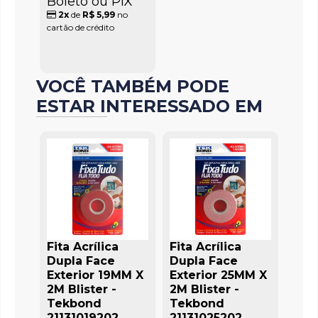
Boleto ou PIX
2x
de
R$ 5,99
no
cartão de crédito
VOCÊ TAMBÉM PODE
ESTAR INTERESSADO EM
Fita Acrílica
Fita Acrílica
Dupla Face
Dupla Face
Exterior 19MM X
Exterior 25MM X
2M Blister -
2M Blister -
Tekbond
Tekbond
21131019202
21131025202