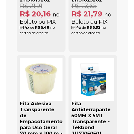
R$ 21,91
R$ 23,68
R$ 20,16
R$ 21,79
no
no
Boleto ou PIX
Boleto ou PIX
4x
de
R$ 5,48
no
4x
de
R$ 5,92
no
cartão de crédito
cartão de crédito
Fita Adesiva
Fita
Transparente
Antiderrapante
de
50MM X 5MT
Empacotamento
Transparente -
para Uso Geral
Tekbond
70 mm x 100 m -
21171050501