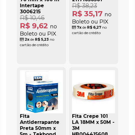
R$ 38,23
Intertape
3006215
R$ 35,17
no
R$ 10,46
Boleto ou PIX
R$ 9,62
no
7x
de
R$ 6,27
no
Boleto ou PIX
cartão de crédito
2x
de
R$ 5,23
no
cartão de crédito
Fita
Fita Crepe 101
Antiderrapante
LA 18MM x 50M -
Preta 50mm x
3M
5m - Tekbond
HB004415608