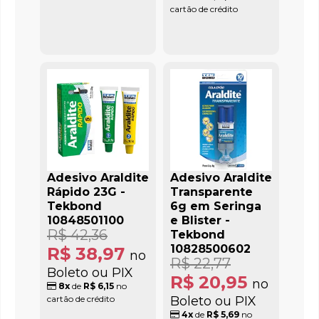
cartão de crédito
Adesivo Araldite
Adesivo Araldite
Rápido 23G -
Transparente
Tekbond
6g em Seringa
10848501100
e Blister -
R$ 42,36
Tekbond
10828500602
R$ 38,97
no
R$ 22,77
Boleto ou PIX
R$ 20,95
no
8x
de
R$ 6,15
no
cartão de crédito
Boleto ou PIX
4x
de
R$ 5,69
no