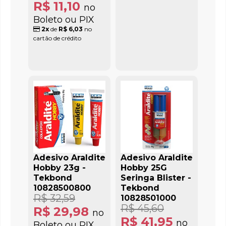
R$ 11,10
no
Boleto ou PIX
2x
de
R$ 6,03
no
cartão de crédito
Adesivo Araldite
Adesivo Araldite
Hobby 23g -
Hobby 25G
Tekbond
Seringa Blister -
10828500800
Tekbond
R$ 32,59
10828501000
R$ 45,60
R$ 29,98
no
R$ 41,95
no
Boleto ou PIX