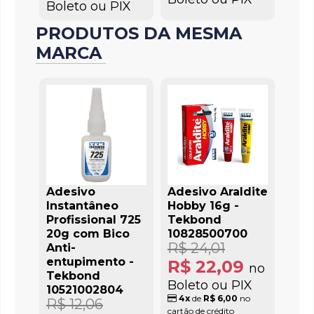
Boleto ou PIX
PRODUTOS DA MESMA
MARCA
Adesivo
Adesivo Araldite
Instantâneo
Hobby 16g -
Profissional 725
Tekbond
20g com Bico
10828500700
R$ 24,01
Anti-
entupimento -
R$ 22,09
no
Tekbond
Boleto ou PIX
10521002804
4x
de
R$ 6,00
no
R$ 12,06
cartão de crédito