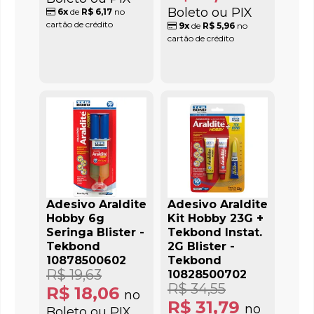
Boleto ou PIX
6x
de
R$ 6,17
no
cartão de crédito
9x
de
R$ 5,96
no
cartão de crédito
Adesivo Araldite
Adesivo Araldite
Hobby 6g
Kit Hobby 23G +
Seringa Blister -
Tekbond Instat.
Tekbond
2G Blister -
10878500602
Tekbond
R$ 19,63
10828500702
R$ 34,55
R$ 18,06
no
R$ 31,79
no
Boleto ou PIX