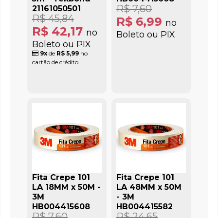
R$ 7,60
21161050501
R$ 45,84
R$ 6,99
no
R$ 42,17
no
Boleto ou PIX
Boleto ou PIX
9x
de
R$ 5,99
no
cartão de crédito
Fita Crepe 101
Fita Crepe 101
LA 18MM x 50M -
LA 48MM x 50M
3M
- 3M
HB004415608
HB004415582
R$ 7,60
R$ 24,65