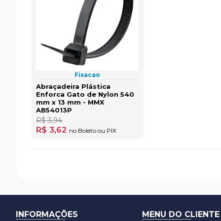
Fixacao
Abraçadeira Plástica
Enforca Gato de Nylon 540
mm x 13 mm - MMX
AB54013P
R$ 3,94
R$ 3,62
no Boleto ou PIX
INFORMAÇÕES
MENU DO CLIENTE