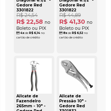
Diagonal 6.1/2" -
Diagonal 6.1/2" -
Gedore Red
Gedore Red
3301822
3301822
R$ 24,54
R$ 44,89
R$ 22,58
R$ 41,30
no
no
Boleto ou PIX
Boleto ou PIX
4x
de
R$ 6,14
no
8x
de
R$ 6,52
no
cartão de crédito
cartão de crédito
Alicate de
Alicate de
Fazendeiro
Pressão 10" -
265mm - 10" -
Gedore Red
Gedore Red
3301832