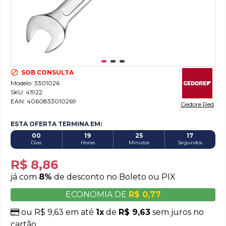
SOB CONSULTA
Modelo:
3301026
SKU:
41922
EAN:
4060833010269
Gedore Red
ESTA OFERTA TERMINA EM:
00
19
25
16
Dias
Horas
Minutos
Segundos
R$ 8,86
já com
8%
de desconto no Boleto ou PIX
ECONOMIA DE
R$ 0,77
ou R$ 9,63 em até
1x
de
R$ 9,63
sem juros no
cartão