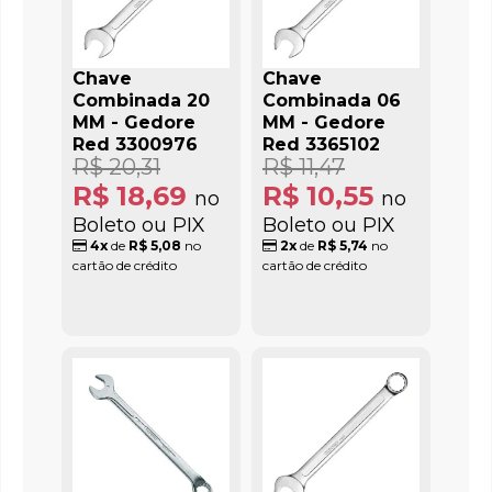
Chave
Chave
Combinada 20
Combinada 06
MM - Gedore
MM - Gedore
Red 3300976
Red 3365102
R$ 20,31
R$ 11,47
R$ 18,69
R$ 10,55
no
no
Boleto ou PIX
Boleto ou PIX
4x
de
R$ 5,08
no
2x
de
R$ 5,74
no
cartão de crédito
cartão de crédito