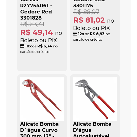
R27754061 -
3301175
R$ 88,07
Gedore Red
3301828
R$ 81,02
no
R$ 53,41
Boleto ou PIX
R$ 49,14
no
12x
de
R$ 8,93
no
Boleto ou PIX
cartão de crédito
10x
de
R$ 6,34
no
cartão de crédito
Alicate Bomba
Alicate Bomba
D´água Curvo
D’água
300 mm 12" -
Autoajustável