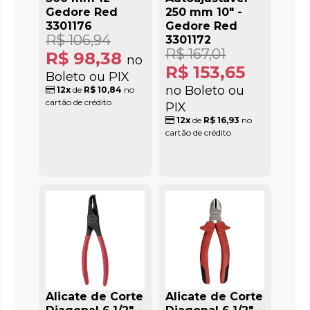
Gedore Red
250 mm 10" -
3301176
Gedore Red
R$ 106,94
3301172
R$ 167,01
R$ 98,38
no
R$ 153,65
Boleto ou PIX
no Boleto ou
12x
de
R$ 10,84
no
cartão de crédito
PIX
12x
de
R$ 16,93
no
cartão de crédito
Alicate de Corte
Alicate de Corte