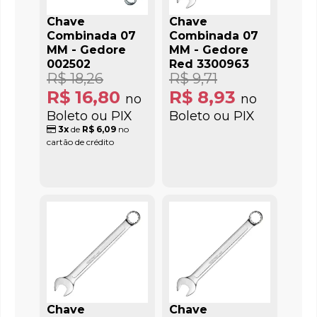
Chave
Chave
Combinada 07
Combinada 07
MM - Gedore
MM - Gedore
002502
Red 3300963
R$ 18,26
R$ 9,71
R$ 16,80
R$ 8,93
no
no
Boleto ou PIX
Boleto ou PIX
3x
de
R$ 6,09
no
cartão de crédito
Chave
Chave