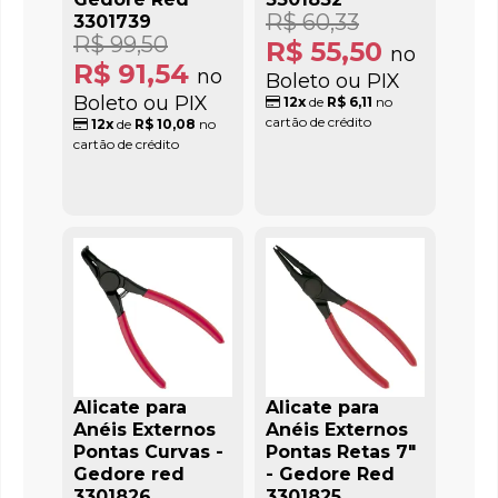
R$ 60,33
3301739
R$ 99,50
R$ 55,50
no
R$ 91,54
no
Boleto ou PIX
Boleto ou PIX
12x
de
R$ 6,11
no
cartão de crédito
12x
de
R$ 10,08
no
cartão de crédito
Alicate para
Alicate para
Anéis Externos
Anéis Externos
Pontas Curvas -
Pontas Retas 7"
Gedore red
- Gedore Red
3301826
3301825