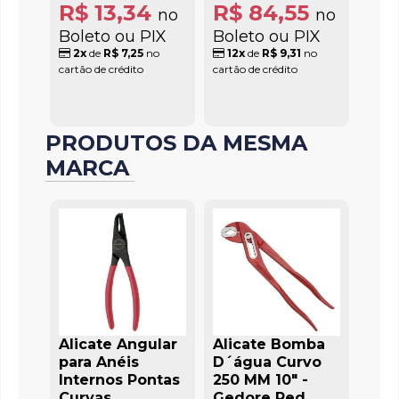
R$ 13,34
R$ 84,55
no
no
Boleto ou PIX
Boleto ou PIX
2x
de
R$ 7,25
no
12x
de
R$ 9,31
no
cartão de crédito
cartão de crédito
PRODUTOS DA MESMA
MARCA
Alicate Angular
Alicate Bomba
para Anéis
D´água Curvo
Internos Pontas
250 MM 10" -
Curvas
Gedore Red