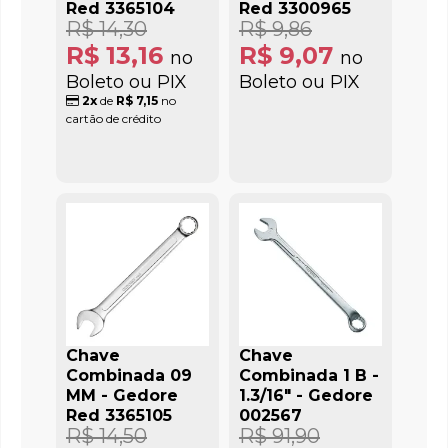
Red 3365104
Red 3300965
R$ 14,30
R$ 9,86
R$ 13,16
R$ 9,07
no
no
Boleto ou PIX
Boleto ou PIX
2x
de
R$ 7,15
no
cartão de crédito
Chave
Chave
Combinada 09
Combinada 1 B -
MM - Gedore
1.3/16" - Gedore
Red 3365105
002567
R$ 14,50
R$ 91,90