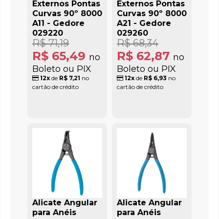
Externos Pontas
Externos Pontas
Curvas 90º 8000
Curvas 90º 8000
A11 - Gedore
A21 - Gedore
029220
029260
R$ 71,19
R$ 68,34
R$ 65,49
R$ 62,87
no
no
Boleto ou PIX
Boleto ou PIX
12x
de
R$ 7,21
no
12x
de
R$ 6,93
no
cartão de crédito
cartão de crédito
Alicate Angular
Alicate Angular
para Anéis
para Anéis