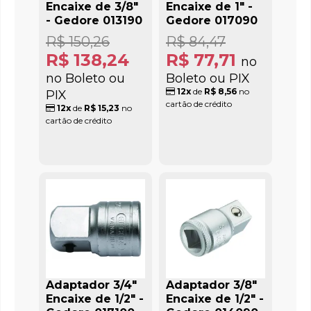
Encaixe de 3/8"
Encaixe de 1" -
- Gedore 013190
Gedore 017090
R$ 150,26
R$ 84,47
R$ 138,24
R$ 77,71
no
no Boleto ou
Boleto ou PIX
12x
de
R$ 8,56
no
PIX
cartão de crédito
12x
de
R$ 15,23
no
cartão de crédito
Adaptador 3/4"
Adaptador 3/8"
Encaixe de 1/2" -
Encaixe de 1/2" -