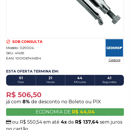
SOB CONSULTA
Modelo:
029004.
SKU:
41459
EAN:
1001067414594
Gedore
ESTA OFERTA TERMINA EM:
01
21
44
40
Dias
Horas
Minutos
Segundos
R$ 506,50
já com
8%
de desconto no Boleto ou PIX
ECONOMIA DE
R$ 44,04
ou R$ 550,54 em até
4x
de
R$ 137,64
sem juros
no cartão