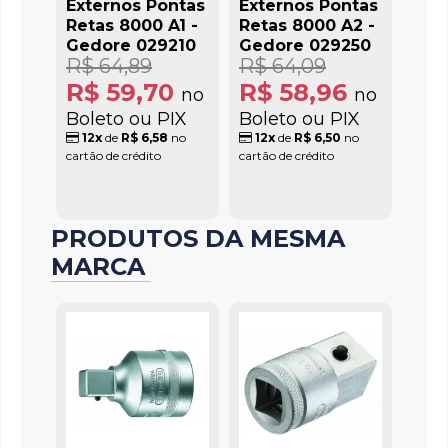
Externos Pontas
Externos Pontas
Retas 8000 A1 -
Retas 8000 A2 -
Gedore 029210
Gedore 029250
R$ 64,89
R$ 64,09
R$ 59,70
R$ 58,96
no
no
Boleto ou PIX
Boleto ou PIX
12x
de
R$ 6,58
no
12x
de
R$ 6,50
no
cartão de crédito
cartão de crédito
PRODUTOS DA MESMA
MARCA