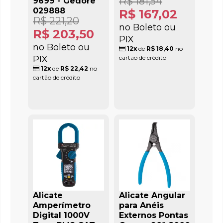
R$ 181,54
9699 - Gedore
029888
R$ 167,02
R$ 221,20
no Boleto ou
R$ 203,50
PIX
no Boleto ou
12x
de
R$ 18,40
no
PIX
cartão de crédito
12x
de
R$ 22,42
no
cartão de crédito
Alicate
Alicate Angular
Amperímetro
para Anéis
Digital 1000V
Externos Pontas