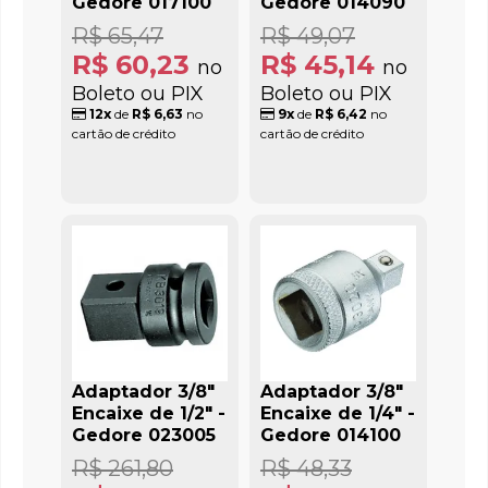
Gedore 017100
Gedore 014090
R$ 65,47
R$ 49,07
R$ 60,23
R$ 45,14
no
no
Boleto ou PIX
Boleto ou PIX
12x
de
R$ 6,63
no
9x
de
R$ 6,42
no
cartão de crédito
cartão de crédito
Adaptador 3/8"
Adaptador 3/8"
Encaixe de 1/2" -
Encaixe de 1/4" -
Gedore 023005
Gedore 014100
R$ 261,80
R$ 48,33