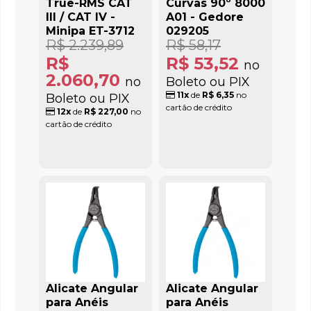
True-RMS CAT
Curvas 90º 8000
III / CAT IV -
A01 - Gedore
Minipa ET-3712
029205
R$ 2.239,89
R$ 58,17
R$
R$ 53,52
no
2.060,70
no
Boleto ou PIX
11x
de
R$ 6,35
no
Boleto ou PIX
cartão de crédito
12x
de
R$ 227,00
no
cartão de crédito
Alicate Angular
Alicate Angular
para Anéis
para Anéis