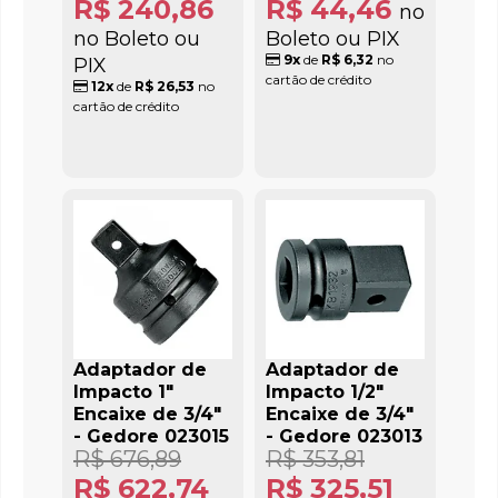
R$ 240,86
R$ 44,46
no
no Boleto ou
Boleto ou PIX
9x
de
R$ 6,32
no
PIX
cartão de crédito
12x
de
R$ 26,53
no
cartão de crédito
Adaptador de
Adaptador de
Impacto 1"
Impacto 1/2"
Encaixe de 3/4"
Encaixe de 3/4"
- Gedore 023015
- Gedore 023013
R$ 676,89
R$ 353,81
R$ 622,74
R$ 325,51