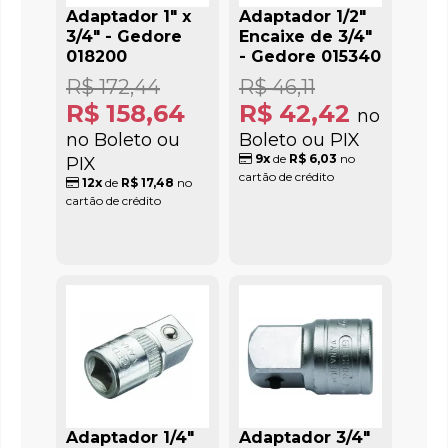
Adaptador 1" x
Adaptador 1/2"
3/4" - Gedore
Encaixe de 3/4"
018200
- Gedore 015340
R$ 172,44
R$ 46,11
R$ 158,64
R$ 42,42
no
no Boleto ou
Boleto ou PIX
9x
de
R$ 6,03
no
PIX
cartão de crédito
12x
de
R$ 17,48
no
cartão de crédito
Adaptador 1/4"
Adaptador 3/4"