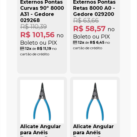
Externos Pontas
Externos Pontas
Curvas 90º 8000
Retas 8000 A0 -
A31 - Gedore
Gedore 029200
R$ 63,66
029268
R$ 110,39
R$ 58,57
no
R$ 101,56
no
Boleto ou PIX
Boleto ou PIX
12x
de
R$ 6,45
no
cartão de crédito
12x
de
R$ 11,19
no
cartão de crédito
Alicate Angular
Alicate Angular
para Anéis
para Anéis