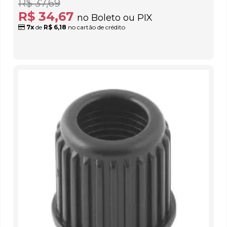
R$ 37,69
R$ 34,67
no Boleto ou PIX
7x
de
R$ 6,18
no cartão de crédito