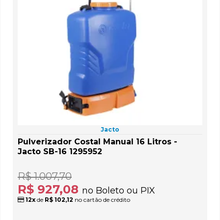
Jacto
Pulverizador Costal Manual 16 Litros -
Jacto SB-16 1295952
R$ 1.007,70
R$ 927,08
no Boleto ou PIX
12x
de
R$ 102,12
no cartão de crédito