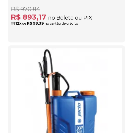
R$ 970,84
R$ 893,17
no Boleto ou PIX
12x
de
R$ 98,39
no cartão de crédito