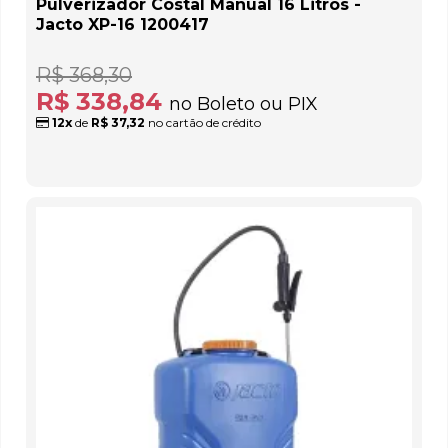
Pulverizador Costal Manual 16 Litros -
Jacto XP-16 1200417
R$ 368,30
R$ 338,84
no Boleto ou PIX
12x
de
R$ 37,32
no cartão de crédito