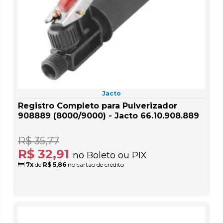
Jacto
Registro Completo para Pulverizador
908889 (8000/9000) - Jacto 66.10.908.889
R$ 35,77
R$ 32,91
no Boleto ou PIX
7x
de
R$ 5,86
no cartão de crédito