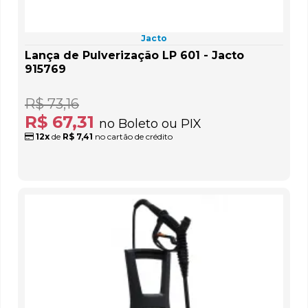
Jacto
Lança de Pulverização LP 601 - Jacto
915769
R$ 73,16
R$ 67,31
no Boleto ou PIX
12x
de
R$ 7,41
no cartão de crédito