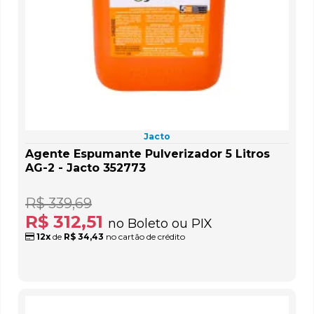
Jacto
Agente Espumante Pulverizador 5 Litros
AG-2 - Jacto 352773
R$ 339,69
R$ 312,51
no Boleto ou PIX
12x
de
R$ 34,43
no cartão de crédito