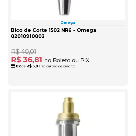
Omega
Bico de Corte 1502 NR6 - Omega
02010910002
R$ 40,01
R$ 36,81
no Boleto ou PIX
8x
de
R$ 5,81
no cartão de crédito