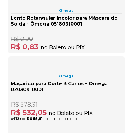
Omega
Lente Retangular Incolor para Máscara de
Solda - Ômega 05180310001
R$ 0,90
R$ 0,83
no Boleto ou PIX
Omega
Maçarico para Corte 3 Canos - Omega
02030910001
R$ 578,31
R$ 532,05
no Boleto ou PIX
12x
de
R$ 58,61
no cartão de crédito