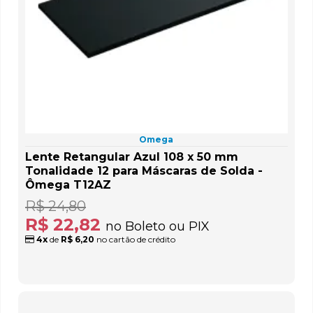
Omega
Lente Retangular Azul 108 x 50 mm
Tonalidade 12 para Máscaras de Solda -
Ômega T12AZ
R$ 24,80
R$ 22,82
no Boleto ou PIX
4x
de
R$ 6,20
no cartão de crédito