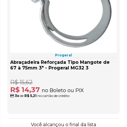
Progeral
Abraçadeira Reforçada Tipo Mangote de
67 à 75mm 3" - Progeral MG32 3
R$ 15,62
R$ 14,37
no Boleto ou PIX
3x
de
R$ 5,21
no cartão de crédito
Você alcançou o final da lista