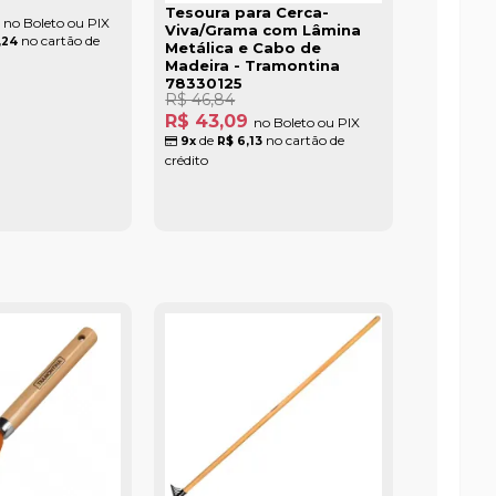
Tesoura para Cerca-
6
no Boleto ou PIX
Viva/Grama com Lâmina
no cartão de
,24
Metálica e Cabo de
Madeira - Tramontina
78330125
R$ 46,84
R$ 43,09
no Boleto ou PIX
de
no cartão de
9x
R$ 6,13
crédito