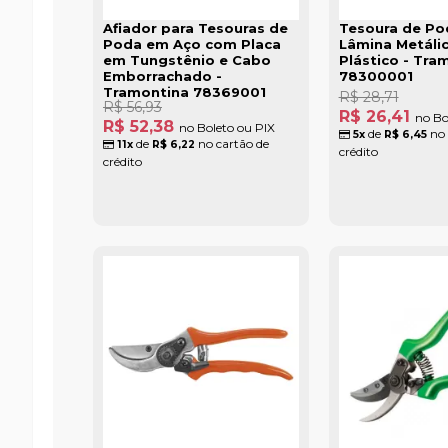
Afiador para Tesouras de
Tesoura de P
Poda em Aço com Placa
Lâmina Metáli
em Tungstênio e Cabo
Plástico - Tra
Emborrachado -
78300001
Tramontina 78369001
R$ 28,71
R$ 56,93
R$ 26,41
no Bo
R$ 52,38
no Boleto ou PIX
de
no 
5x
R$ 6,45
de
no cartão de
11x
R$ 6,22
crédito
crédito