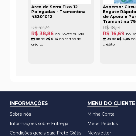
Arco de Serra Fixo 12
Aspersor Circu
Polegadas - Tramontina
Engate Rápid
43301012
de Apoio e Pon
Tramontina 7
R$ 42,24
R$ 18,14
R$ 38,86
R$ 16,69
no Boleto ou PIX
no Bo
de
no cartão de
de
no 
8x
R$ 6,14
3x
R$ 6,05
crédito
crédito
INFORMAÇÕES
MENU DO CLIENTE
Sobre nós
Minha Conta
Informações sobre Entrega
Meus Pedidos
Condições gerais para Frete Grátis
Newsletter