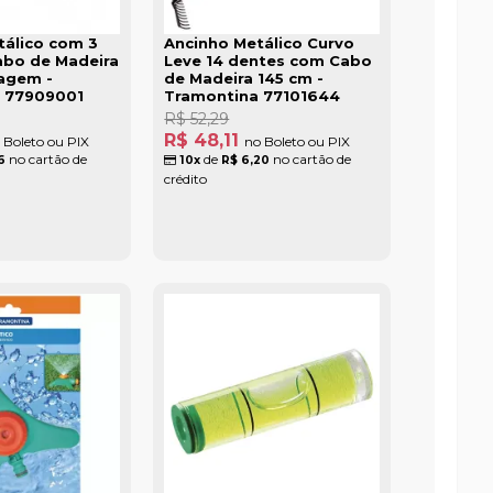
tálico com 3
Ancinho Metálico Curvo
abo de Madeira
Leve 14 dentes com Cabo
nagem -
de Madeira 145 cm -
 77909001
Tramontina 77101644
R$ 52,29
R$ 48,11
 Boleto ou PIX
no Boleto ou PIX
no cartão de
de
no cartão de
6
10x
R$ 6,20
crédito