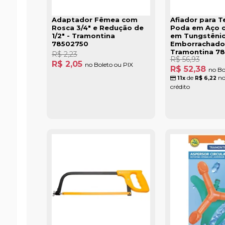
Adaptador Fêmea com
Afiador para T
Rosca 3/4" e Redução de
Poda em Aço 
1/2" - Tramontina
em Tungstênio
78502750
Emborrachado
Tramontina 7
R$ 2,23
R$ 56,93
R$ 2,05
no Boleto ou PIX
R$ 52,38
no Bo
de
no
11x
R$ 6,22
crédito