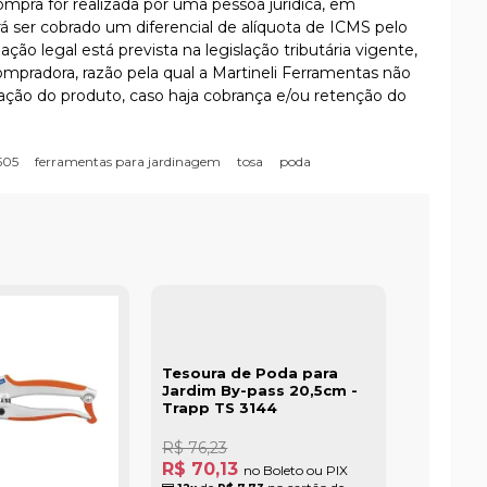
compra for realizada por uma pessoa jurídica, em
rá ser cobrado um diferencial de alíquota de ICMS pelo
ção legal está prevista na legislação tributária vigente,
compradora, razão pela qual a Martineli Ferramentas não
ração do produto, caso haja cobrança e/ou retenção do
505
ferramentas para jardinagem
tosa
poda
Tesoura de Poda para
Jardim By-pass 20,5cm -
Trapp TS 3144
R$ 76,23
R$ 70,13
no Boleto ou PIX