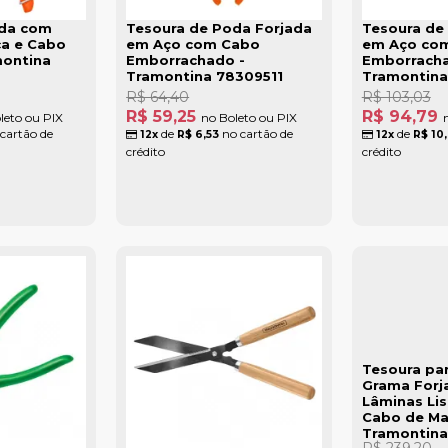
oda com
Tesoura de Poda Forjada
Tesoura de
ca e Cabo
em Aço com Cabo
em Aço co
montina
Emborrachado -
Emborracha
Tramontina 78309511
Tramontina
R$ 64,40
R$ 103,03
R$ 59,25
R$ 94,79
leto ou PIX
no Boleto ou PIX
cartão de
de
no cartão de
de
12x
R$ 6,53
12x
R$ 10
crédito
crédito
Tesoura par
Grama Forj
Lâminas Lis
Cabo de Ma
Tramontina
R$ 239,20