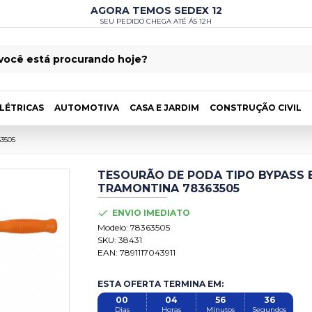
AGORA TEMOS SEDEX 12
SEU PEDIDO CHEGA ATÉ ÁS 12H
LÉTRICAS
AUTOMOTIVA
CASA E JARDIM
CONSTRUÇÃO CIVIL
63505
TESOURÃO DE PODA TIPO BYPASS 
TRAMONTINA 78363505
ENVIO IMEDIATO
Modelo:
78363505
SKU:
38431
EAN:
7891117043911
ESTA OFERTA TERMINA EM:
00
04
56
35
Dias
Horas
Minutos
Segundos