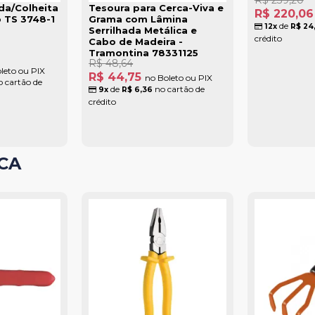
da/Colheita
Tesoura para Cerca-Viva e
R$ 220,0
 TS 3748-1
Grama com Lâmina
de
12x
R$ 24
Serrilhada Metálica e
crédito
Cabo de Madeira -
Tramontina 78331125
R$ 48,64
leto ou PIX
R$ 44,75
no Boleto ou PIX
 cartão de
de
no cartão de
9x
R$ 6,36
crédito
CA