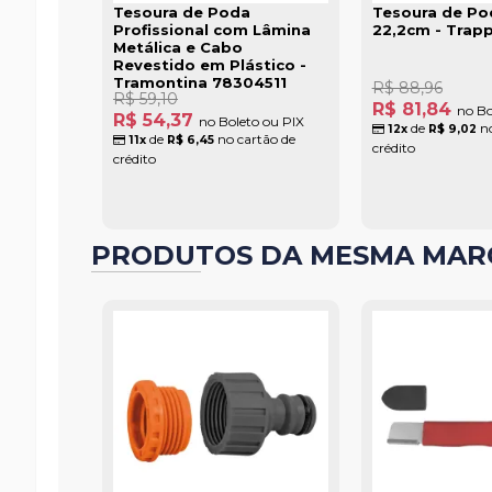
Tesoura de Poda
Tesoura de Po
Profissional com Lâmina
22,2cm - Trapp
Metálica e Cabo
Revestido em Plástico -
Tramontina 78304511
R$ 88,96
R$ 59,10
R$ 81,84
no Bo
R$ 54,37
no Boleto ou PIX
de
no
12x
R$ 9,02
de
no cartão de
11x
R$ 6,45
crédito
crédito
PRODUTOS DA MESMA MAR