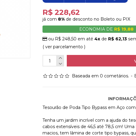
R$ 228,62
já com
8%
de desconto no Boleto ou PIX
ECONOMIA DE
R$ 19,88
ou R$ 248,50 em até
4x
de
R$ 62,13
sem
( ver parcelamento )
Baseada em 0 cometários.
-
INFORMAÇÕ
Tesourão de Poda Tipo Bypass em Aço com 
Tenha um jardim incrível com a ajuda do t
cabos extensíveis de 46,5 até 78,5 cm! Uma 
macios, tem lâmina de corte tipo bypass, q