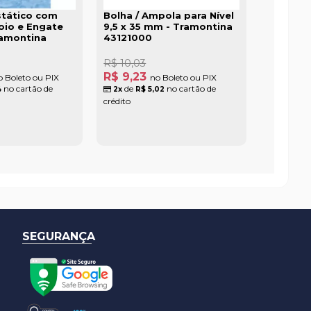
stático com
Bolha / Ampola para Nível
oio e Engate
9,5 x 35 mm - Tramontina
ramontina
43121000
R$ 10,03
R$ 9,23
o Boleto ou PIX
no Boleto ou PIX
no cartão de
de
no cartão de
4
2x
R$ 5,02
crédito
SEGURANÇA