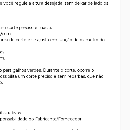
e você regule a altura desejada, sem deixar de lado os
m corte preciso e macio.
,5 cm.
 força de corte e se ajusta em função do diâmetro do
as.
mm.
o para galhos verdes. Durante o corte, ocorre o
ssibilita um corte preciso e sem rebarbas, que não
o.
lustrativas
sponsabilidade do Fabricante/Fornecedor