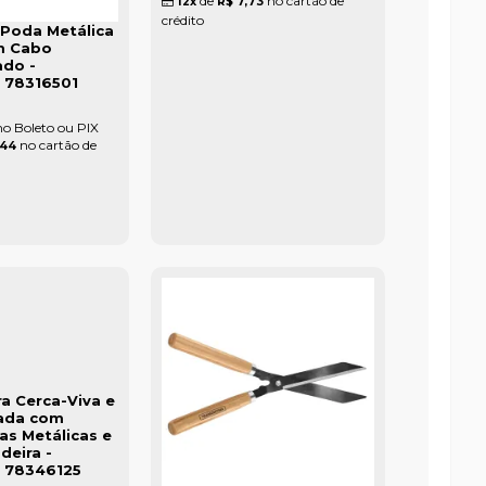
de
no cartão de
12x
R$ 7,73
crédito
 Poda Metálica
m Cabo
do -
 78316501
no Boleto ou PIX
no cartão de
,44
a Cerca-Viva e
ada com
as Metálicas e
deira -
 78346125