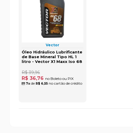
Vector
Óleo Hidráulico Lubrificante
de Base Mineral Tipo HL 1
litro - Vector X1 Maxx Iso 68
R$ 39,96
R$ 36,76
no Boleto ou PIX
de
no cartão de crédito
7x
R$ 6,55