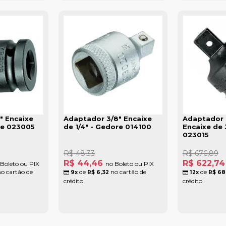
" Encaixe
Adaptador 3/8" Encaixe
Adaptador 
re 023005
de 1/4" - Gedore 014100
Encaixe de 
023015
R$ 48,33
R$ 676,89
R$ 44,46
R$ 622,7
Boleto ou PIX
no Boleto ou PIX
o cartão de
de
no cartão de
de
9x
R$ 6,32
12x
R$ 68
crédito
crédito