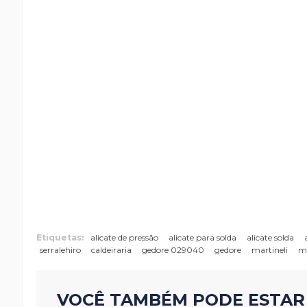
Etiquetas:
alicate de pressão
alicate para solda
alicate solda
serralehiro
caldeiraria
gedore 029040
gedore
martineli
ma
VOCÊ TAMBÉM PODE ESTAR