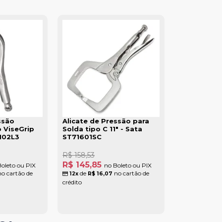
ssão
Alicate de Pressão para
 ViseGrip
Solda tipo C 11" - Sata
/102L3
ST71601SC
R$ 158,53
R$ 145,85
oleto ou PIX
no Boleto ou PIX
o cartão de
de
no cartão de
12x
R$ 16,07
crédito