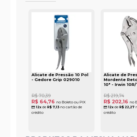
Alicate de Pressão 10 Pol
Alicate de Pre
- Gedore Grip 029010
Mordente Reto
10" - Irwin 10R
R$ 70,39
R$ 219,74
R$ 64,76
R$ 202,16
no Boleto ou PIX
no B
de
no cartão de
de
n
12x
R$ 7,13
12x
R$ 22,27
crédito
crédito