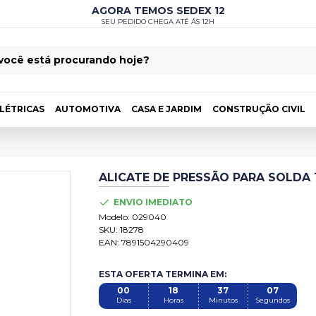
AGORA TEMOS SEDEX 12
SEU PEDIDO CHEGA ATÉ ÁS 12H
LÉTRICAS
AUTOMOTIVA
CASA E JARDIM
CONSTRUÇÃO CIVIL
ALICATE DE PRESSÃO PARA SOLDA 1
ENVIO IMEDIATO
Modelo:
029040
SKU:
18278
EAN:
7891504290409
ESTA OFERTA TERMINA EM:
00
18
37
06
Dias
Horas
Minutos
Segundos