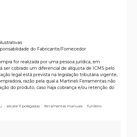
lustrativas
sponsabilidade do Fabricante/Fornecedor
compra for realizada por uma pessoa jurídica, em
rá ser cobrado um diferencial de alíquota de ICMS pelo
ção legal está prevista na legislação tributária vigente,
compradora, razão pela qual a Martineli Ferramentas não
ração do produto, caso haja cobrança e/ou retenção do
 u
alicate 11 polegadas
ferramentas manuais
funileiro