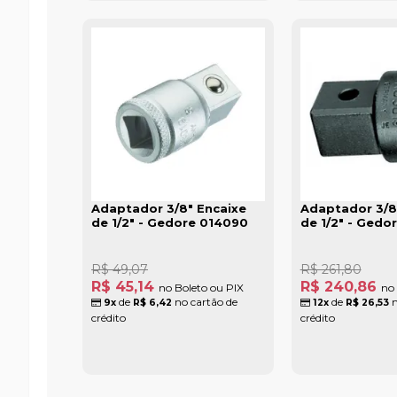
Adaptador 3/8" Encaixe
Adaptador 3/8
de 1/2" - Gedore 014090
de 1/2" - Gedo
R$ 49,07
R$ 261,80
R$ 45,14
R$ 240,86
no Boleto ou PIX
no 
de
no cartão de
de
n
9x
R$ 6,42
12x
R$ 26,53
crédito
crédito