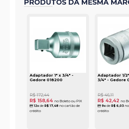
PRODUTOS DA MESMA MAR
Adaptador 1" x 3/4" -
Adaptador 1/2"
Gedore 018200
3/4" - Gedore 
R$ 172,44
R$ 46,11
R$ 158,64
R$ 42,42
no Boleto ou PIX
no B
de
no cartão de
de
no
12x
R$ 17,48
9x
R$ 6,03
crédito
crédito