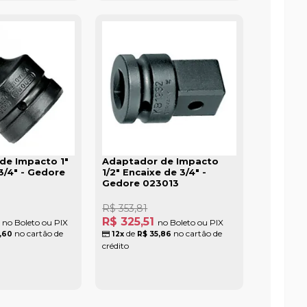
de Impacto 1"
Adaptador de Impacto
3/4" - Gedore
1/2" Encaixe de 3/4" -
Gedore 023013
R$ 353,81
4
R$ 325,51
no Boleto ou PIX
no Boleto ou PIX
no cartão de
de
no cartão de
,60
12x
R$ 35,86
crédito