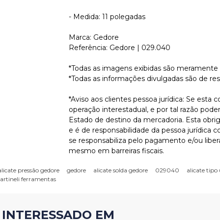
- Medida: 11 polegadas
Marca: Gedore
Referência: Gedore | 029.040
*Todas as imagens exibidas são meramente i
*Todas as informações divulgadas são de re
*Aviso aos clientes pessoa jurídica: Se esta 
operação interestadual, e por tal razão pode
Estado de destino da mercadoria. Esta obriga
e é de responsabilidade da pessoa jurídica 
se responsabiliza pelo pagamento e/ou libe
mesmo em barreiras fiscais.
alicate pressão gedore
gedore
alicate solda gedore
029040
alicate tipo
rtineli ferramentas
 INTERESSADO EM