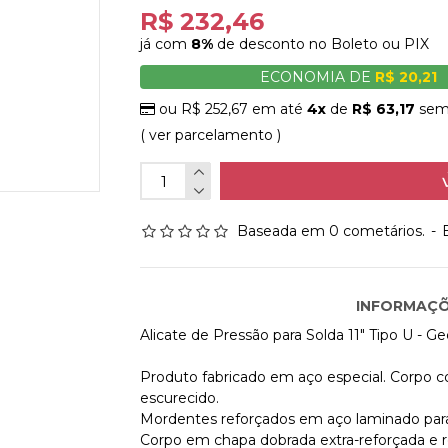
R$ 232,46
já com
8%
de desconto no Boleto ou PIX
ECONOMIA DE
R$ 20,21
ou R$ 252,67 em até
4x
de
R$ 63,17
sem 
( ver parcelamento )
Baseada em 0 cometários.
-
INFORMAÇÕ
Alicate de Pressão para Solda 11" Tipo U - 
Produto fabricado em aço especial. Corpo
escurecido.
Mordentes reforçados em aço laminado para ap
Corpo em chapa dobrada extra-reforçada e r