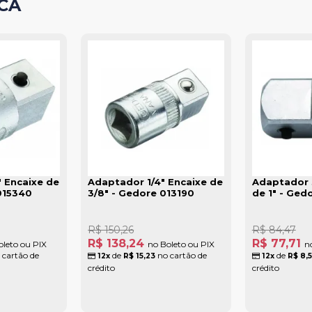
CA
 Encaixe de
Adaptador 1/4" Encaixe de
Adaptador 
015340
3/8" - Gedore 013190
de 1" - Ged
R$ 150,26
R$ 84,47
R$ 138,24
R$ 77,71
oleto ou PIX
no Boleto ou PIX
n
 cartão de
de
no cartão de
de
12x
R$ 15,23
12x
R$ 8,
crédito
crédito