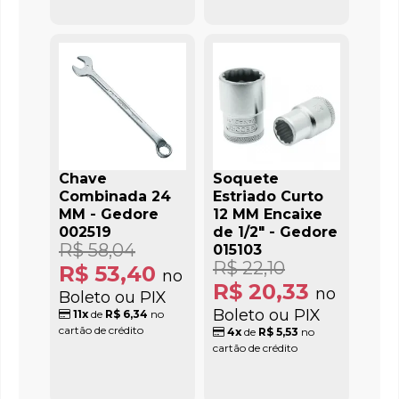
Chave
Soquete
Combinada 24
Estriado Curto
MM - Gedore
12 MM Encaixe
002519
de 1/2" - Gedore
R$ 58,04
015103
R$ 22,10
R$ 53,40
no
R$ 20,33
no
Boleto ou PIX
Boleto ou PIX
11x
de
R$ 6,34
no
cartão de crédito
4x
de
R$ 5,53
no
cartão de crédito