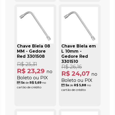
Chave Biela 08
Chave Biela em
MM - Gedore
L 10mm -
Red 3301508
Gedore Red
3301510
R$ 25,31
R$ 26,16
R$ 23,29
no
R$ 24,07
no
Boleto ou PIX
Boleto ou PIX
5x
de
R$ 5,69
no
5x
de
R$ 5,88
no
cartão de crédito
cartão de crédito