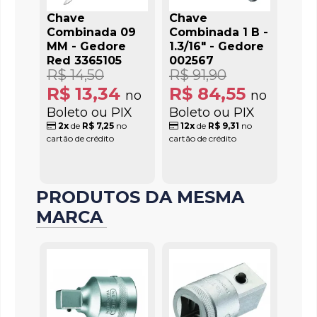
Chave
Chave
Combinada 09
Combinada 1 B -
MM - Gedore
1.3/16" - Gedore
Red 3365105
002567
R$ 14,50
R$ 91,90
R$ 13,34
R$ 84,55
no
no
Boleto ou PIX
Boleto ou PIX
2x
de
R$ 7,25
no
12x
de
R$ 9,31
no
cartão de crédito
cartão de crédito
PRODUTOS DA MESMA
MARCA