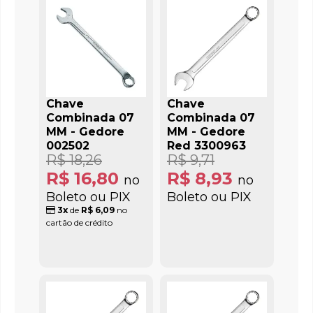
Chave
Chave
Combinada 07
Combinada 07
MM - Gedore
MM - Gedore
002502
Red 3300963
R$ 18,26
R$ 9,71
R$ 16,80
R$ 8,93
no
no
Boleto ou PIX
Boleto ou PIX
3x
de
R$ 6,09
no
cartão de crédito