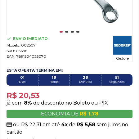
ENVIO IMEDIATO
Modelo:
002507
SKU:
05686
EAN:
7891504025070
Gedore
ESTA OFERTA TERMINA EM:
01
18
28
50
Dias
Horas
Minutos
Segundos
R$ 20,53
já com
8%
de desconto no Boleto ou PIX
ECONOMIA DE
R$ 1,78
ou R$ 22,31 em até
4x
de
R$ 5,58
sem juros no
cartão