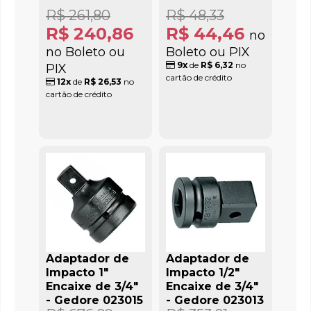
R$ 261,80
R$ 48,33
R$ 240,86
R$ 44,46
no
no Boleto ou
Boleto ou PIX
9x
de
R$ 6,32
no
PIX
cartão de crédito
12x
de
R$ 26,53
no
cartão de crédito
Adaptador de
Adaptador de
Impacto 1"
Impacto 1/2"
Encaixe de 3/4"
Encaixe de 3/4"
- Gedore 023015
- Gedore 023013