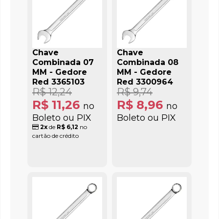
Chave
Chave
Combinada 07
Combinada 08
MM - Gedore
MM - Gedore
Red 3365103
Red 3300964
R$ 12,24
R$ 9,74
R$ 11,26
R$ 8,96
no
no
Boleto ou PIX
Boleto ou PIX
2x
de
R$ 6,12
no
cartão de crédito