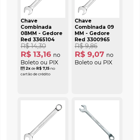
Chave
Chave
Combinada
Combinada 09
08MM - Gedore
MM - Gedore
Red 3365104
Red 3300965
R$ 14,30
R$ 9,86
R$ 13,16
R$ 9,07
no
no
Boleto ou PIX
Boleto ou PIX
2x
de
R$ 7,15
no
cartão de crédito