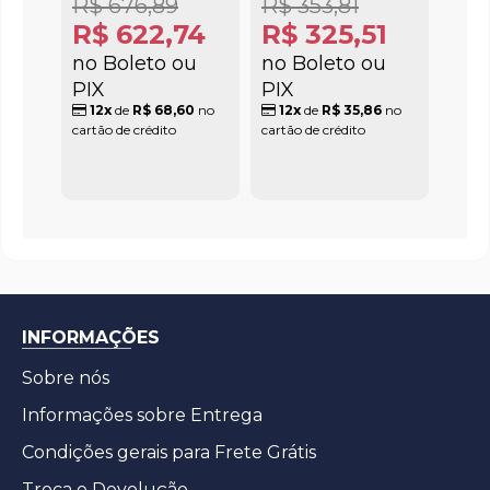
R$ 676,89
R$ 353,81
R$ 622,74
R$ 325,51
no Boleto ou
no Boleto ou
PIX
PIX
12x
de
R$ 68,60
no
12x
de
R$ 35,86
no
cartão de crédito
cartão de crédito
INFORMAÇÕES
Sobre nós
Informações sobre Entrega
Condições gerais para Frete Grátis
Troca e Devolução