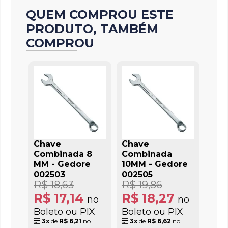
QUEM COMPROU ESTE
PRODUTO, TAMBÉM
COMPROU
Chave
Chave
Combinada 8
Combinada
MM - Gedore
10MM - Gedore
002503
002505
R$ 18,63
R$ 19,86
R$ 17,14
R$ 18,27
no
no
Boleto ou PIX
Boleto ou PIX
3x
de
R$ 6,21
no
3x
de
R$ 6,62
no