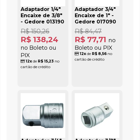
Adaptador 1/4"
Adaptador 3/4"
Encaixe de 3/8"
Encaixe de 1" -
- Gedore 013190
Gedore 017090
R$ 150,26
R$ 84,47
R$ 138,24
R$ 77,71
no
no Boleto ou
Boleto ou PIX
12x
de
R$ 8,56
no
PIX
cartão de crédito
12x
de
R$ 15,23
no
cartão de crédito