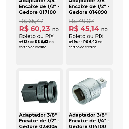
Adaptador 3/4"
Adaptador 3/8"
Encaixe de 1/2" -
Encaixe de 1/2" -
Gedore 017100
Gedore 014090
R$ 65,47
R$ 49,07
R$ 60,23
R$ 45,14
no
no
Boleto ou PIX
Boleto ou PIX
12x
de
R$ 6,63
no
9x
de
R$ 6,42
no
cartão de crédito
cartão de crédito
Adaptador 3/8"
Adaptador 3/8"
Encaixe de 1/2" -
Encaixe de 1/4" -
Gedore 023005
Gedore 014100