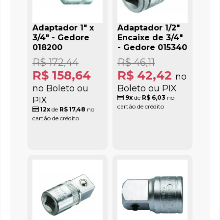
Adaptador 1" x
Adaptador 1/2"
3/4" - Gedore
Encaixe de 3/4"
018200
- Gedore 015340
R$ 172,44
R$ 46,11
R$ 158,64
R$ 42,42
no
no Boleto ou
Boleto ou PIX
9x
de
R$ 6,03
no
PIX
cartão de crédito
12x
de
R$ 17,48
no
cartão de crédito