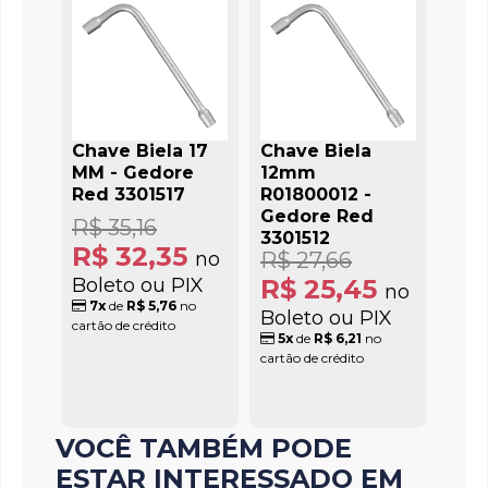
Chave Biela 17
Chave Biela
MM - Gedore
12mm
Red 3301517
R01800012 -
Gedore Red
R$ 35,16
3301512
R$ 32,35
no
R$ 27,66
Boleto ou PIX
R$ 25,45
no
7x
de
R$ 5,76
no
Boleto ou PIX
cartão de crédito
5x
de
R$ 6,21
no
cartão de crédito
VOCÊ TAMBÉM PODE
ESTAR INTERESSADO EM