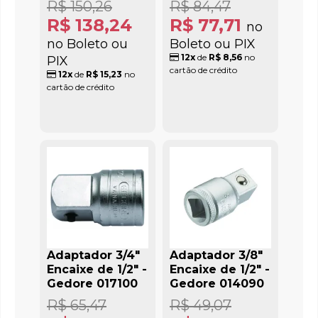
R$ 150,26
R$ 84,47
R$ 138,24
R$ 77,71
no
no Boleto ou
Boleto ou PIX
12x
de
R$ 8,56
no
PIX
cartão de crédito
12x
de
R$ 15,23
no
cartão de crédito
Adaptador 3/4"
Adaptador 3/8"
Encaixe de 1/2" -
Encaixe de 1/2" -
Gedore 017100
Gedore 014090
R$ 65,47
R$ 49,07