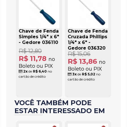
Chave de Fenda
Chave de Fenda
Simples 1/4" x 6"
Cruzada Phillips
- Gedore 036110
1/4" x 6" -
Gedore 036320
R$ 12,80
R$ 15,06
R$ 11,78
no
R$ 13,86
no
Boleto ou PIX
Boleto ou PIX
2x
de
R$ 6,40
no
3x
de
R$ 5,02
no
cartão de crédito
cartão de crédito
VOCÊ TAMBÉM PODE
ESTAR INTERESSADO EM