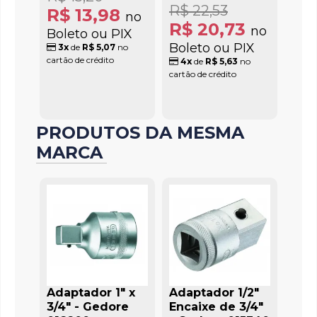
R$ 22,53
R$ 13,98
no
R$ 20,73
no
Boleto ou PIX
Boleto ou PIX
3x
de
R$ 5,07
no
cartão de crédito
4x
de
R$ 5,63
no
cartão de crédito
PRODUTOS DA MESMA
MARCA
Adaptador 1" x
Adaptador 1/2"
3/4" - Gedore
Encaixe de 3/4"