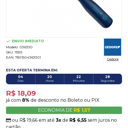
ENVIO IMEDIATO
Modelo:
036330
SKU:
11595
EAN:
7891504363301
Gedore
ESTA OFERTA TERMINA EM:
04
20
22
27
Dias
Horas
Minutos
Segundos
R$ 18,09
já com
8%
de desconto no Boleto ou PIX
ECONOMIA DE
R$ 1,57
ou R$ 19,66 em até
3x
de
R$ 6,55
sem juros no
cartão