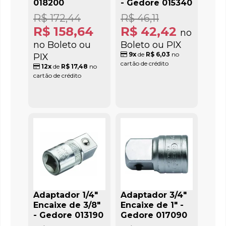
018200
- Gedore 015340
R$ 172,44
R$ 46,11
R$ 158,64
R$ 42,42
no
no Boleto ou
Boleto ou PIX
9x
de
R$ 6,03
no
PIX
cartão de crédito
12x
de
R$ 17,48
no
cartão de crédito
Adaptador 1/4"
Adaptador 3/4"
Encaixe de 3/8"
Encaixe de 1" -
- Gedore 013190
Gedore 017090