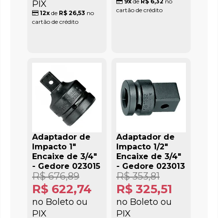
9x
de
R$ 6,32
no
PIX
cartão de crédito
12x
de
R$ 26,53
no
cartão de crédito
Adaptador de
Adaptador de
Impacto 1"
Impacto 1/2"
Encaixe de 3/4"
Encaixe de 3/4"
- Gedore 023015
- Gedore 023013
R$ 676,89
R$ 353,81
R$ 622,74
R$ 325,51
no Boleto ou
no Boleto ou
PIX
PIX