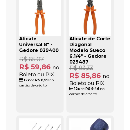
Alicate
Alicate de Corte
Universal 8" -
Diagonal
Gedore 029400
Modelo Sueco
6.1/4" - Gedore
R$ 65,07
029487
R$ 59,86
no
R$ 93,33
Boleto ou PIX
R$ 85,86
no
12x
de
R$ 6,59
no
Boleto ou PIX
cartão de crédito
12x
de
R$ 9,46
no
cartão de crédito