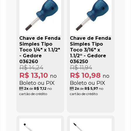
Chave de Fenda
Chave de Fenda
Simples Tipo
Simples Tipo
Toco 1/4" x 1.1/2"
Toco 3/16" x
- Gedore
1.1/2“ - Gedore
036260
036250
R$ 14,24
R$ 11,94
R$ 13,10
R$ 10,98
no
no
Boleto ou PIX
Boleto ou PIX
2x
de
R$ 7,12
no
2x
de
R$ 5,97
no
cartão de crédito
cartão de crédito