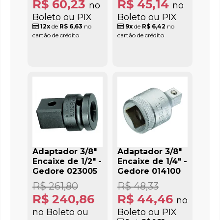
R$ 60,23
R$ 45,14
no
no
Boleto ou PIX
Boleto ou PIX
12x
de
R$ 6,63
no
9x
de
R$ 6,42
no
cartão de crédito
cartão de crédito
Adaptador 3/8"
Adaptador 3/8"
Encaixe de 1/2" -
Encaixe de 1/4" -
Gedore 023005
Gedore 014100
R$ 261,80
R$ 48,33
R$ 240,86
R$ 44,46
no
no Boleto ou
Boleto ou PIX