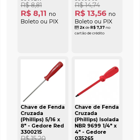
R$ 8,81
R$ 14,74
R$ 8,11
R$ 13,56
no
no
Boleto ou PIX
Boleto ou PIX
2x
de
R$ 7,37
no
cartão de crédito
Chave de Fenda
Chave de Fenda
Cruzada
Cruzada
(Phillips) 5/16 x
(Phillips) Isolada
8" - Gedore Red
NBR 9699 1/4" x
3300215
4" - Gedore
R$ 15,20
035265