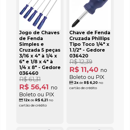
Jogo de Chaves
Chave de Fenda
de Fenda
Cruzada Phillips
Simples e
Tipo Toco 1/4" x
Cruzada 5 peças
1.1/2" - Gedore
3/16 x 4" à 1/4 x
036420
R$ 12,39
6" e 1/8 x 4" à
1/4 x 8" - Gedore
R$ 11,40
no
036460
Boleto ou PIX
R$ 61,31
2x
de
R$ 6,20
no
R$ 56,41
no
cartão de crédito
Boleto ou PIX
12x
de
R$ 6,21
no
cartão de crédito