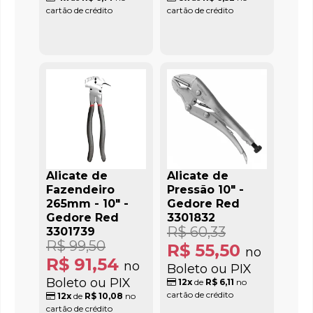
cartão de crédito
cartão de crédito
Alicate de
Alicate de
Fazendeiro
Pressão 10" -
265mm - 10" -
Gedore Red
Gedore Red
3301832
R$ 60,33
3301739
R$ 99,50
R$ 55,50
no
R$ 91,54
no
Boleto ou PIX
Boleto ou PIX
12x
de
R$ 6,11
no
cartão de crédito
12x
de
R$ 10,08
no
cartão de crédito