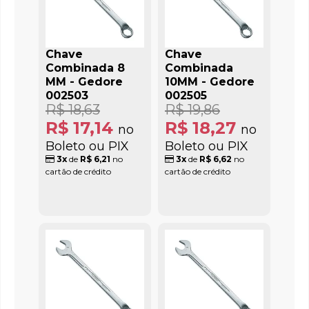
Chave
Chave
Combinada 8
Combinada
MM - Gedore
10MM - Gedore
002503
002505
R$ 18,63
R$ 19,86
R$ 17,14
R$ 18,27
no
no
Boleto ou PIX
Boleto ou PIX
3x
de
R$ 6,21
no
3x
de
R$ 6,62
no
cartão de crédito
cartão de crédito