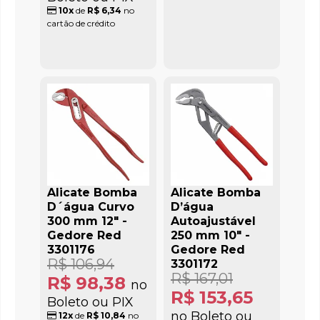
10x
de
R$ 6,34
no
cartão de crédito
Alicate Bomba
Alicate Bomba
D´água Curvo
D’água
300 mm 12" -
Autoajustável
Gedore Red
250 mm 10" -
3301176
Gedore Red
R$ 106,94
3301172
R$ 167,01
R$ 98,38
no
R$ 153,65
Boleto ou PIX
no Boleto ou
12x
de
R$ 10,84
no