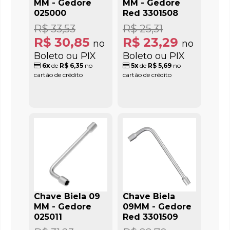
MM - Gedore
MM - Gedore
025000
Red 3301508
R$ 33,53
R$ 25,31
R$ 30,85
R$ 23,29
no
no
Boleto ou PIX
Boleto ou PIX
6x
de
R$ 6,35
no
5x
de
R$ 5,69
no
cartão de crédito
cartão de crédito
Chave Biela 09
Chave Biela
MM - Gedore
09MM - Gedore
025011
Red 3301509