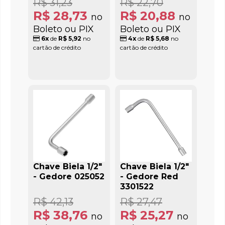
R$ 31,23
R$ 22,70
R$ 28,73
R$ 20,88
no
no
Boleto ou PIX
Boleto ou PIX
6x
de
R$ 5,92
no
4x
de
R$ 5,68
no
cartão de crédito
cartão de crédito
Chave Biela 1/2"
Chave Biela 1/2"
- Gedore 025052
- Gedore Red
3301522
R$ 42,13
R$ 27,47
R$ 38,76
R$ 25,27
no
no