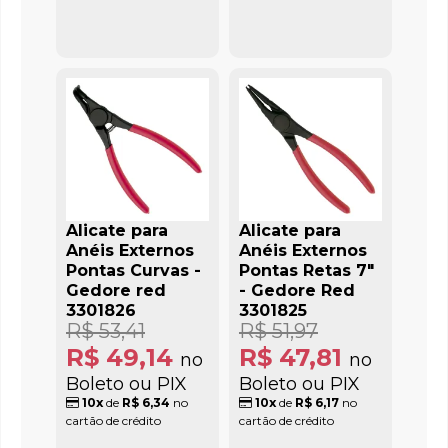
Alicate para
Alicate para
Anéis Externos
Anéis Externos
Pontas Curvas -
Pontas Retas 7"
Gedore red
- Gedore Red
3301826
3301825
R$ 53,41
R$ 51,97
R$ 49,14
R$ 47,81
no
no
Boleto ou PIX
Boleto ou PIX
10x
de
R$ 6,34
no
10x
de
R$ 6,17
no
cartão de crédito
cartão de crédito