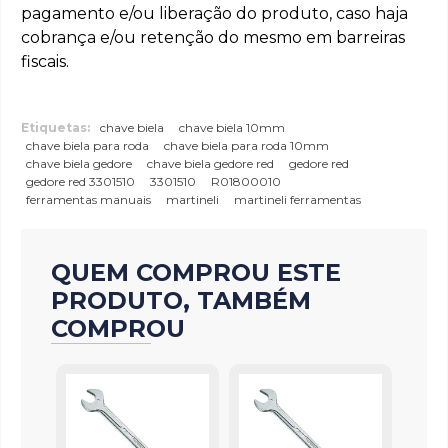
pagamento e/ou liberação do produto, caso haja
cobrança e/ou retenção do mesmo em barreiras
fiscais.
Etiquetas:
chave biela
chave biela 10mm
chave biela para roda
chave biela para roda 10mm
chave biela gedore
chave biela gedore red
gedore red
gedore red 3301510
3301510
R01800010
ferramentas manuais
martineli
martineli ferramentas
QUEM COMPROU ESTE
PRODUTO, TAMBÉM
COMPROU