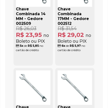
Chave
Chave
Combinada 14
Combinada
MM - Gedore
17MM - Gedore
002509
002512
R$ 26,03
R$ 31,54
R$ 23,95
R$ 29,02
no
no
Boleto ou PIX
Boleto ou PIX
5x
de
R$ 5,85
no
6x
de
R$ 5,97
no
cartão de crédito
cartão de crédito
Chave
Chave