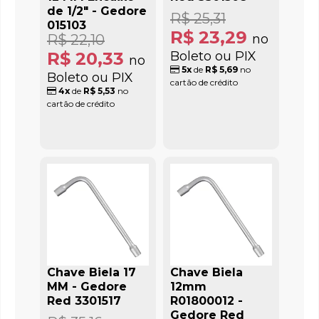
de 1/2" - Gedore
R$ 25,31
015103
R$ 23,29
R$ 22,10
no
R$ 20,33
Boleto ou PIX
no
5x
de
R$ 5,69
no
Boleto ou PIX
cartão de crédito
4x
de
R$ 5,53
no
cartão de crédito
Chave Biela 17
Chave Biela
MM - Gedore
12mm
Red 3301517
R01800012 -
Gedore Red