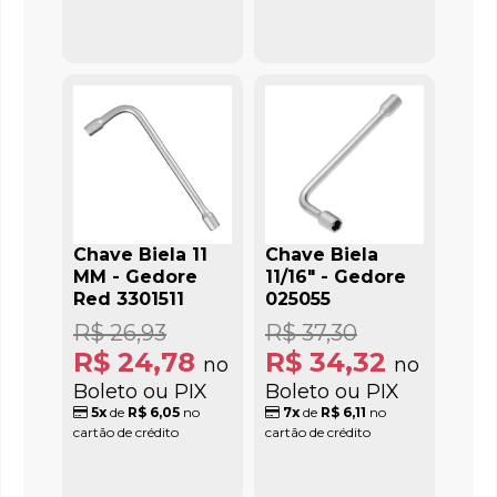
Chave Biela 11
Chave Biela
MM - Gedore
11/16" - Gedore
Red 3301511
025055
R$ 26,93
R$ 37,30
R$ 24,78
R$ 34,32
no
no
Boleto ou PIX
Boleto ou PIX
5x
de
R$ 6,05
no
7x
de
R$ 6,11
no
cartão de crédito
cartão de crédito