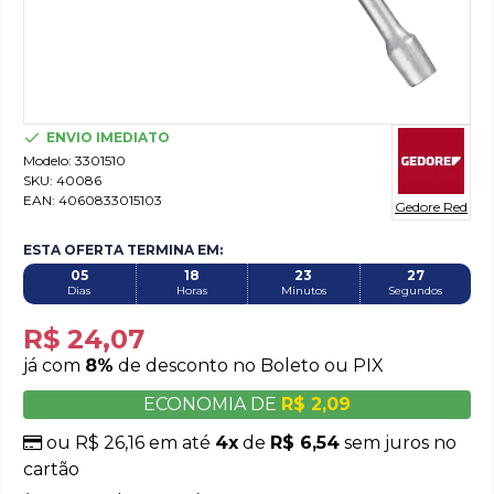
ENVIO IMEDIATO
Modelo:
3301510
SKU:
40086
EAN:
4060833015103
Gedore Red
ESTA OFERTA TERMINA EM:
05
18
23
26
Dias
Horas
Minutos
Segundos
R$ 24,07
já com
8%
de desconto no Boleto ou PIX
ECONOMIA DE
R$ 2,09
ou R$ 26,16 em até
4x
de
R$ 6,54
sem juros no
cartão