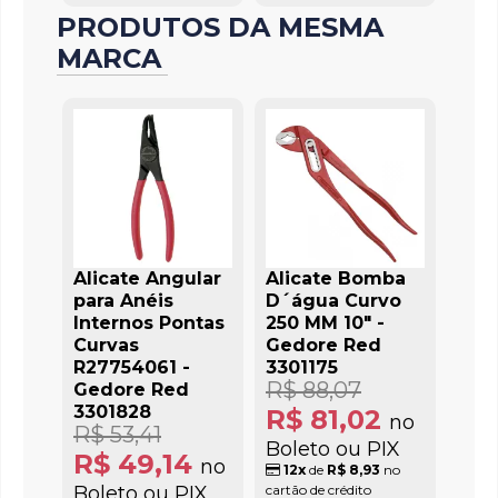
PRODUTOS DA MESMA
MARCA
Alicate Angular
Alicate Bomba
para Anéis
D´água Curvo
Internos Pontas
250 MM 10" -
Curvas
Gedore Red
R27754061 -
3301175
R$ 88,07
Gedore Red
3301828
R$ 81,02
no
R$ 53,41
Boleto ou PIX
R$ 49,14
no
12x
de
R$ 8,93
no
Boleto ou PIX
cartão de crédito