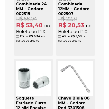
Combinada 24
Combinada
MM - Gedore
12MM - Gedore
002519
002507
R$ 58,04
R$ 22,31
R$ 53,40
R$ 20,53
no
no
Boleto ou PIX
Boleto ou PIX
11x
de
R$ 6,34
no
4x
de
R$ 5,58
no
cartão de crédito
cartão de crédito
Soquete
Chave Biela 08
Estriado Curto
MM - Gedore
12 MM Encaixe
Red 3301508