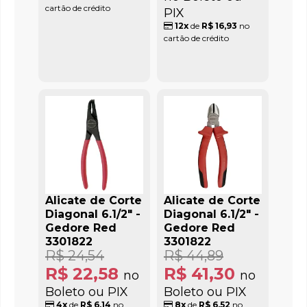
cartão de crédito
PIX
12x
de
R$ 16,93
no
cartão de crédito
Alicate de Corte
Alicate de Corte
Diagonal 6.1/2" -
Diagonal 6.1/2" -
Gedore Red
Gedore Red
3301822
3301822
R$ 24,54
R$ 44,89
R$ 22,58
R$ 41,30
no
no
Boleto ou PIX
Boleto ou PIX
4x
de
R$ 6,14
no
8x
de
R$ 6,52
no