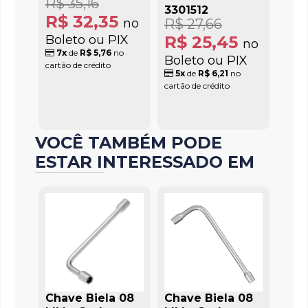
R$ 35,16
3301512
R$ 32,35
no
R$ 27,66
Boleto ou PIX
R$ 25,45
no
7x
de
R$ 5,76
no
Boleto ou PIX
cartão de crédito
5x
de
R$ 6,21
no
cartão de crédito
VOCÊ TAMBÉM PODE
ESTAR INTERESSADO EM
Chave Biela 08
Chave Biela 08