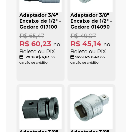
Adaptador 3/4"
Adaptador 3/8"
Encaixe de 1/2" -
Encaixe de 1/2" -
Gedore 017100
Gedore 014090
R$ 65,47
R$ 49,07
R$ 60,23
R$ 45,14
no
no
Boleto ou PIX
Boleto ou PIX
12x
de
R$ 6,63
no
9x
de
R$ 6,42
no
cartão de crédito
cartão de crédito