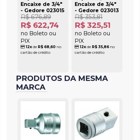
Encaixe de 3/4"
Encaixe de 3/4"
- Gedore 023015
- Gedore 023013
R$ 676,89
R$ 353,81
R$ 622,74
R$ 325,51
no Boleto ou
no Boleto ou
PIX
PIX
12x
de
R$ 68,60
no
12x
de
R$ 35,86
no
cartão de crédito
cartão de crédito
PRODUTOS DA MESMA
MARCA