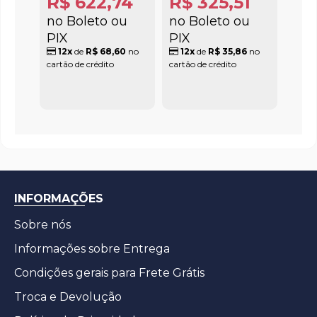
R$ 622,74
R$ 325,51
no Boleto ou
no Boleto ou
PIX
PIX
12x
de
R$ 68,60
no
12x
de
R$ 35,86
no
cartão de crédito
cartão de crédito
INFORMAÇÕES
Sobre nós
Informações sobre Entrega
Condições gerais para Frete Grátis
Troca e Devolução