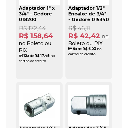
Adaptador 1" x
Adaptador 1/2"
3/4" - Gedore
Encaixe de 3/4"
018200
- Gedore 015340
R$ 172,44
R$ 46,11
R$ 158,64
R$ 42,42
no
no Boleto ou
Boleto ou PIX
9x
de
R$ 6,03
no
PIX
cartão de crédito
12x
de
R$ 17,48
no
cartão de crédito