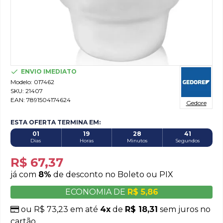
ENVIO IMEDIATO
Modelo:
017462
SKU:
21407
EAN:
7891504174624
Gedore
ESTA OFERTA TERMINA EM:
01
19
28
41
Dias
Horas
Minutos
Segundos
R$ 67,37
já com
8%
de desconto no Boleto ou PIX
ECONOMIA DE
R$ 5,86
ou R$ 73,23 em até
4x
de
R$ 18,31
sem juros no
cartão