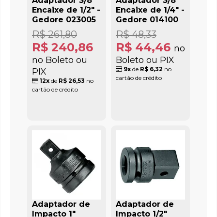
Adaptador 3/8"
Adaptador 3/8"
Encaixe de 1/2" -
Encaixe de 1/4" -
Gedore 023005
Gedore 014100
R$ 261,80
R$ 48,33
R$ 240,86
R$ 44,46
no
no Boleto ou
Boleto ou PIX
9x
de
R$ 6,32
no
PIX
cartão de crédito
12x
de
R$ 26,53
no
cartão de crédito
Adaptador de
Adaptador de
Impacto 1"
Impacto 1/2"