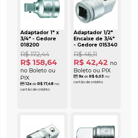
Adaptador 1" x
Adaptador 1/2"
3/4" - Gedore
Encaixe de 3/4"
018200
- Gedore 015340
R$ 172,44
R$ 46,11
R$ 158,64
R$ 42,42
no
no Boleto ou
Boleto ou PIX
9x
de
R$ 6,03
no
PIX
cartão de crédito
12x
de
R$ 17,48
no
cartão de crédito