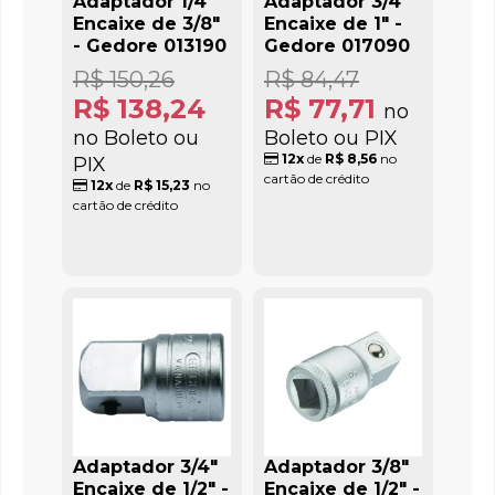
Adaptador 1/4"
Adaptador 3/4"
Encaixe de 3/8"
Encaixe de 1" -
- Gedore 013190
Gedore 017090
R$ 150,26
R$ 84,47
R$ 138,24
R$ 77,71
no
no Boleto ou
Boleto ou PIX
12x
de
R$ 8,56
no
PIX
cartão de crédito
12x
de
R$ 15,23
no
cartão de crédito
Adaptador 3/4"
Adaptador 3/8"
Encaixe de 1/2" -
Encaixe de 1/2" -