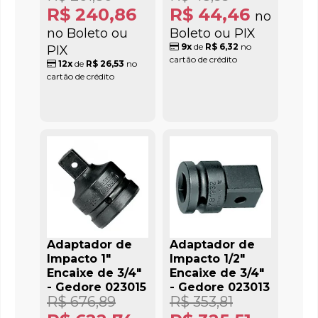
R$ 240,86
R$ 44,46
no
no Boleto ou
Boleto ou PIX
9x
de
R$ 6,32
no
PIX
cartão de crédito
12x
de
R$ 26,53
no
cartão de crédito
Adaptador de
Adaptador de
Impacto 1"
Impacto 1/2"
Encaixe de 3/4"
Encaixe de 3/4"
- Gedore 023015
- Gedore 023013
R$ 676,89
R$ 353,81