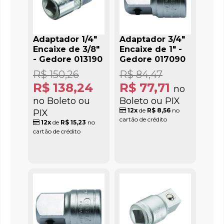
Adaptador 1/4"
Adaptador 3/4"
Encaixe de 3/8"
Encaixe de 1" -
- Gedore 013190
Gedore 017090
R$ 150,26
R$ 84,47
R$ 138,24
R$ 77,71
no
no Boleto ou
Boleto ou PIX
12x
de
R$ 8,56
no
PIX
cartão de crédito
12x
de
R$ 15,23
no
cartão de crédito