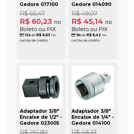
Gedore 017100
Gedore 014090
R$ 65,47
R$ 49,07
R$ 60,23
R$ 45,14
no
no
Boleto ou PIX
Boleto ou PIX
12x
de
R$ 6,63
no
9x
de
R$ 6,42
no
cartão de crédito
cartão de crédito
Adaptador 3/8"
Adaptador 3/8"
Encaixe de 1/2" -
Encaixe de 1/4" -
Gedore 023005
Gedore 014100
R$ 261,80
R$ 48,33