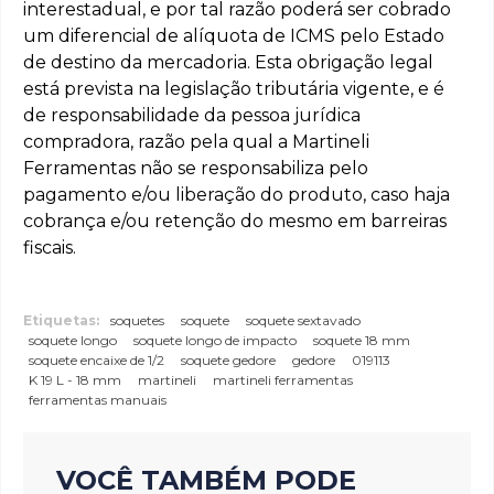
interestadual, e por tal razão poderá ser cobrado
um diferencial de alíquota de ICMS pelo Estado
de destino da mercadoria. Esta obrigação legal
está prevista na legislação tributária vigente, e é
de responsabilidade da pessoa jurídica
compradora, razão pela qual a Martineli
Ferramentas não se responsabiliza pelo
pagamento e/ou liberação do produto, caso haja
cobrança e/ou retenção do mesmo em barreiras
fiscais.
Etiquetas:
soquetes
soquete
soquete sextavado
soquete longo
soquete longo de impacto
soquete 18 mm
soquete encaixe de 1/2
soquete gedore
gedore
019113
K 19 L - 18 mm
martineli
martineli ferramentas
ferramentas manuais
VOCÊ TAMBÉM PODE