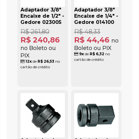
Adaptador 3/8"
Adaptador 3/8"
Encaixe de 1/2" -
Encaixe de 1/4" -
Gedore 023005
Gedore 014100
R$ 261,80
R$ 48,33
R$ 240,86
R$ 44,46
no
no Boleto ou
Boleto ou PIX
9x
de
R$ 6,32
no
PIX
cartão de crédito
12x
de
R$ 26,53
no
cartão de crédito