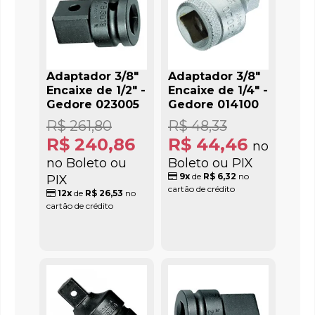
Adaptador 3/8"
Adaptador 3/8"
Encaixe de 1/2" -
Encaixe de 1/4" -
Gedore 023005
Gedore 014100
R$ 261,80
R$ 48,33
R$ 240,86
R$ 44,46
no
no Boleto ou
Boleto ou PIX
9x
de
R$ 6,32
no
PIX
cartão de crédito
12x
de
R$ 26,53
no
cartão de crédito