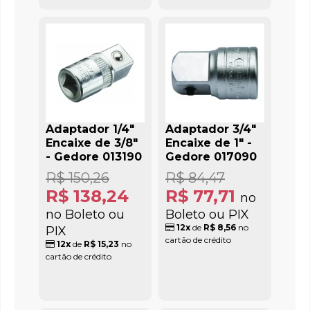
Adaptador 1/4"
Adaptador 3/4"
Encaixe de 3/8"
Encaixe de 1" -
- Gedore 013190
Gedore 017090
R$ 150,26
R$ 84,47
R$ 138,24
R$ 77,71
no
no Boleto ou
Boleto ou PIX
12x
de
R$ 8,56
no
PIX
cartão de crédito
12x
de
R$ 15,23
no
cartão de crédito