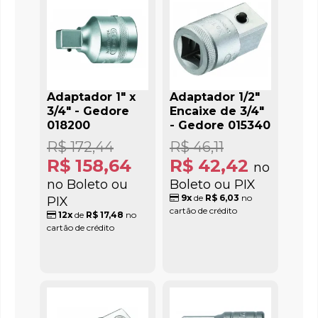
Adaptador 1" x
Adaptador 1/2"
3/4" - Gedore
Encaixe de 3/4"
018200
- Gedore 015340
R$ 172,44
R$ 46,11
R$ 158,64
R$ 42,42
no
no Boleto ou
Boleto ou PIX
9x
de
R$ 6,03
no
PIX
cartão de crédito
12x
de
R$ 17,48
no
cartão de crédito