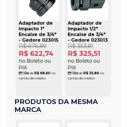
Adaptador de
Adaptador de
Impacto 1"
Impacto 1/2"
Encaixe de 3/4"
Encaixe de 3/4"
- Gedore 023015
- Gedore 023013
R$ 676,89
R$ 353,81
R$ 622,74
R$ 325,51
no Boleto ou
no Boleto ou
PIX
PIX
12x
de
R$ 68,60
no
12x
de
R$ 35,86
no
cartão de crédito
cartão de crédito
PRODUTOS DA MESMA
MARCA