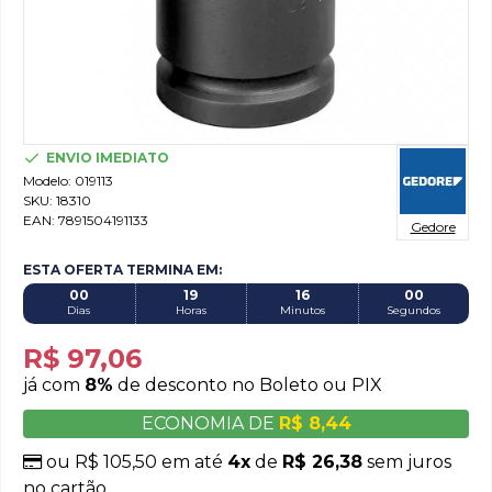
ENVIO IMEDIATO
Modelo:
019113
SKU:
18310
EAN:
7891504191133
Gedore
ESTA OFERTA TERMINA EM:
00
19
15
59
Dias
Horas
Minutos
Segundos
R$ 97,06
já com
8%
de desconto no Boleto ou PIX
ECONOMIA DE
R$ 8,44
ou R$ 105,50 em até
4x
de
R$ 26,38
sem juros
no cartão