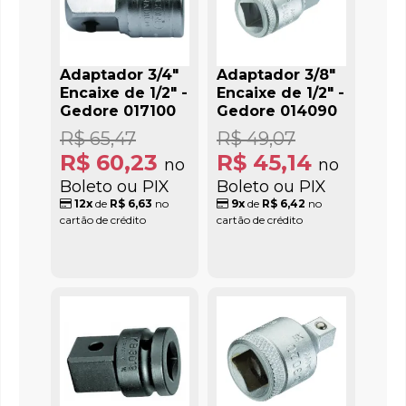
Adaptador 3/4"
Adaptador 3/8"
Encaixe de 1/2" -
Encaixe de 1/2" -
Gedore 017100
Gedore 014090
R$ 65,47
R$ 49,07
R$ 60,23
R$ 45,14
no
no
Boleto ou PIX
Boleto ou PIX
12x
de
R$ 6,63
no
9x
de
R$ 6,42
no
cartão de crédito
cartão de crédito