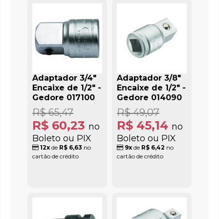
Adaptador 3/4"
Adaptador 3/8"
Encaixe de 1/2" -
Encaixe de 1/2" -
Gedore 017100
Gedore 014090
R$ 65,47
R$ 49,07
R$ 60,23
R$ 45,14
no
no
Boleto ou PIX
Boleto ou PIX
12x
de
R$ 6,63
no
9x
de
R$ 6,42
no
cartão de crédito
cartão de crédito