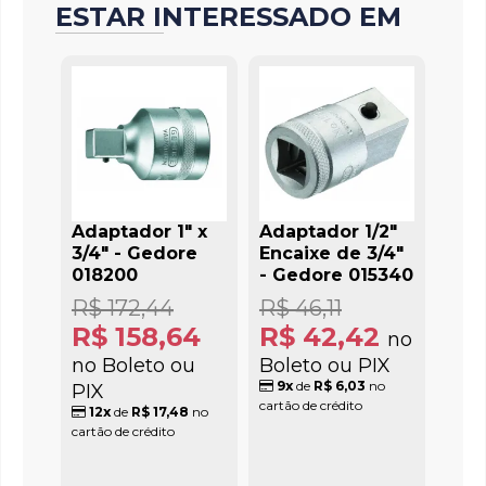
ESTAR INTERESSADO EM
Adaptador 1" x
Adaptador 1/2"
3/4" - Gedore
Encaixe de 3/4"
018200
- Gedore 015340
R$ 172,44
R$ 46,11
R$ 158,64
R$ 42,42
no
no Boleto ou
Boleto ou PIX
9x
de
R$ 6,03
no
PIX
cartão de crédito
12x
de
R$ 17,48
no
cartão de crédito