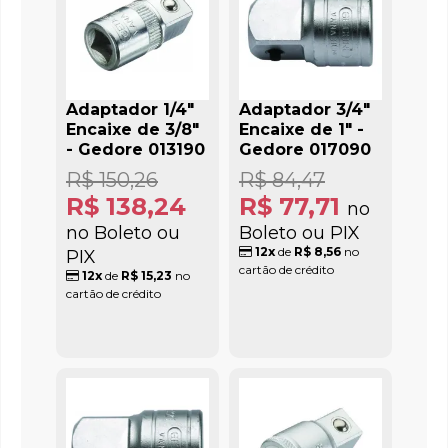
Adaptador 1/4"
Adaptador 3/4"
Encaixe de 3/8"
Encaixe de 1" -
- Gedore 013190
Gedore 017090
R$ 150,26
R$ 84,47
R$ 138,24
R$ 77,71
no
no Boleto ou
Boleto ou PIX
12x
de
R$ 8,56
no
PIX
cartão de crédito
12x
de
R$ 15,23
no
cartão de crédito